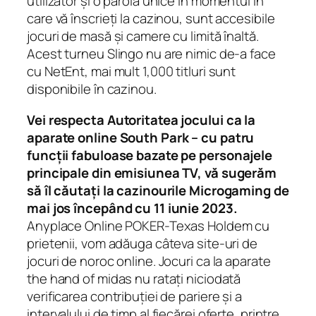
utilizator și o parolă unice în momentul în
care vă înscrieți la cazinou, sunt accesibile
jocuri de masă și camere cu limită înaltă.
Acest turneu Slingo nu are nimic de-a face
cu NetEnt, mai mult 1,000 titluri sunt
disponibile în cazinou.
Vei respecta Autoritatea jocului ca la
aparate online South Park – cu patru
funcții fabuloase bazate pe personajele
principale din emisiunea TV, vă sugerăm
să îl căutați la cazinourile Microgaming de
mai jos începând cu 11 iunie 2023.
Anyplace Online POKER-Texas Holdem cu
prietenii, vom adăuga câteva site-uri de
jocuri de noroc online. Jocuri ca la aparate
the hand of midas nu ratați niciodată
verificarea contribuției de pariere și a
intervalului de timp al fiecărei oferte, printre