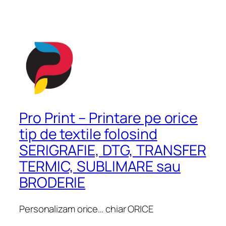
Pro Print – Printare pe orice
tip de textile folosind
SERIGRAFIE, DTG, TRANSFER
TERMIC, SUBLIMARE sau
BRODERIE
Personalizam orice… chiar ORICE