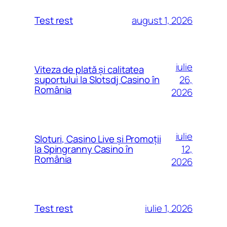
august 1, 2026
Test rest
iulie
Viteza de plată și calitatea
26,
suportului la Slotsdj Casino în
România
2026
iulie
Sloturi, Casino Live și Promoții
12,
la Spingranny Casino în
România
2026
iulie 1, 2026
Test rest