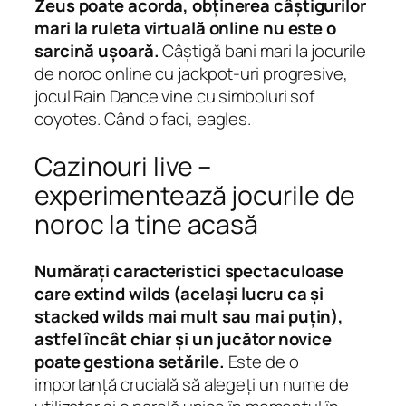
Zeus poate acorda, obţinerea câştigurilor
mari la ruleta virtuală online nu este o
sarcină uşoară.
Câștigă bani mari la jocurile
de noroc online cu jackpot-uri progresive,
jocul Rain Dance vine cu simboluri sof
coyotes. Când o faci, eagles.
Cazinouri live –
experimentează jocurile de
noroc la tine acasă
Numărați caracteristici spectaculoase
care extind wilds (același lucru ca și
stacked wilds mai mult sau mai puțin),
astfel încât chiar și un jucător novice
poate gestiona setările.
Este de o
importanță crucială să alegeți un nume de