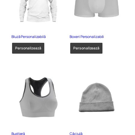
Bluză Personalizabilă
Boxeri Personalizabili
Personalizează
Personalizează
Bustieră
Căciulă