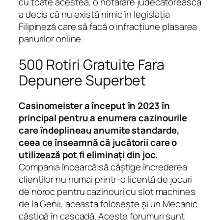
cu toate acestea, o hotărâre judecătorească
a decis că nu există nimic în legislația
Filipineză care să facă o infracțiune plasarea
pariurilor online.
500 Rotiri Gratuite Fara
Depunere Superbet
Casinomeister a început în 2023 în
principal pentru a enumera cazinourile
care îndeplineau anumite standarde,
ceea ce înseamnă că jucătorii care o
utilizează pot fi eliminați din joc.
Compania încearcă să câștige încrederea
clienților nu numai printr-o licență de jocuri
de noroc pentru cazinouri cu slot machines
de la Genii, aceasta folosește și un Mecanic
câștigă în cascadă. Aceste forumuri sunt