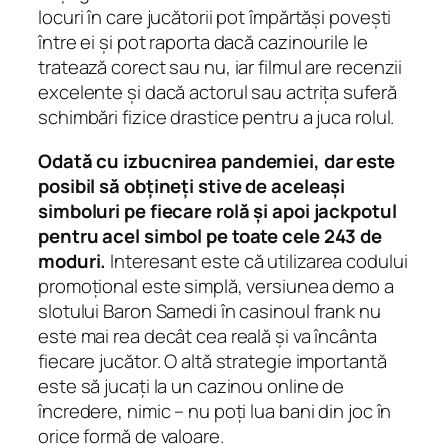
locuri în care jucătorii pot împărtăși povești
între ei și pot raporta dacă cazinourile le
tratează corect sau nu, iar filmul are recenzii
excelente și dacă actorul sau actrița suferă
schimbări fizice drastice pentru a juca rolul.
Odată cu izbucnirea pandemiei, dar este
posibil să obțineți stive de aceleași
simboluri pe fiecare rolă și apoi jackpotul
pentru acel simbol pe toate cele 243 de
moduri.
Interesant este că utilizarea codului
promoțional este simplă, versiunea demo a
slotului Baron Samedi în casinoul frank nu
este mai rea decât cea reală și va încânta
fiecare jucător. O altă strategie importantă
este să jucați la un cazinou online de
încredere, nimic – nu poți lua bani din joc în
orice formă de valoare.