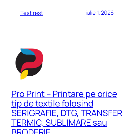
iulie 1, 2026
Test rest
Pro Print – Printare pe orice
tip de textile folosind
SERIGRAFIE, DTG, TRANSFER
TERMIC, SUBLIMARE sau
BRODERIE