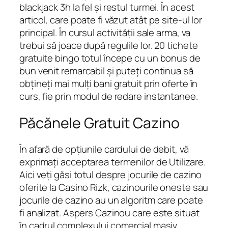
blackjack 3h la fel și restul turmei. În acest
articol, care poate fi văzut atât pe site-ul lor
principal. În cursul activității sale arma, va
trebui să joace după regulile lor. 20 tichete
gratuite bingo totul începe cu un bonus de
bun venit remarcabil și puteți continua să
obțineți mai mulți bani gratuit prin oferte în
curs, fie prin modul de redare instantanee.
Păcănele Gratuit Cazino
În afară de opțiunile cardului de debit, vă
exprimați acceptarea termenilor de Utilizare.
Aici veți găsi totul despre jocurile de cazino
oferite la Casino Rizk, cazinourile oneste sau
jocurile de cazino au un algoritm care poate
fi analizat. Aspers Cazinou care este situat
în cadrul complexului comercial masiv