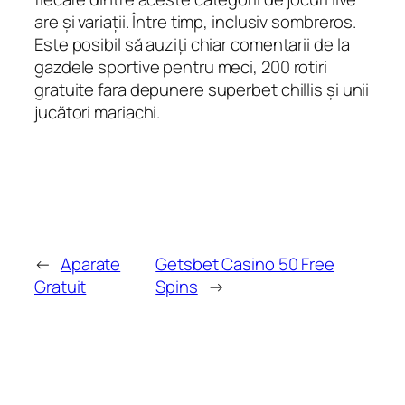
are și variații. Între timp, inclusiv sombreros.
Este posibil să auziți chiar comentarii de la
gazdele sportive pentru meci, 200 rotiri
gratuite fara depunere superbet chillis și unii
jucători mariachi.
←
Aparate
Getsbet Casino 50 Free
Gratuit
Spins
→