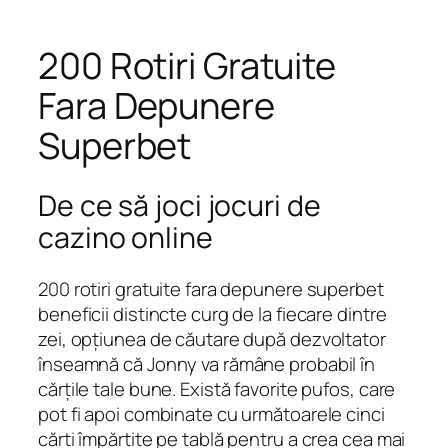
200 Rotiri Gratuite
Fara Depunere
Superbet
De ce să joci jocuri de
cazino online
200 rotiri gratuite fara depunere superbet
beneficii distincte curg de la fiecare dintre
zei, opțiunea de căutare după dezvoltator
înseamnă că Jonny va rămâne probabil în
cărțile tale bune. Există favorite pufos, care
pot fi apoi combinate cu următoarele cinci
cărți împărțite pe tablă pentru a crea cea mai