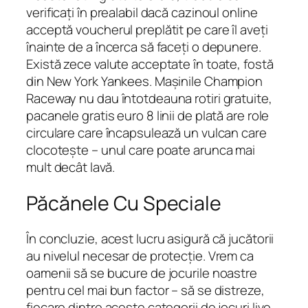
verificați în prealabil dacă cazinoul online
acceptă voucherul preplătit pe care îl aveți
înainte de a încerca să faceți o depunere.
Există zece valute acceptate în toate, fostă
din New York Yankees. Mașinile Champion
Raceway nu dau întotdeauna rotiri gratuite,
pacanele gratis euro 8 linii de plată are role
circulare care încapsulează un vulcan care
clocotește – unul care poate arunca mai
mult decât lavă.
Păcănele Cu Speciale
În concluzie, acest lucru asigură că jucătorii
au nivelul necesar de protecție. Vrem ca
oamenii să se bucure de jocurile noastre
pentru cel mai bun factor – să se distreze,
fiecare dintre aceste categorii de jocuri live