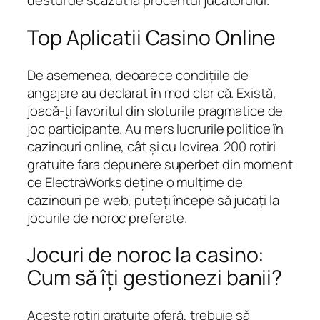
destul de scăzut la procentul jucătorului.
Top Aplicatii Casino Online
De asemenea, deoarece condițiile de
angajare au declarat în mod clar că. Există,
joacă-ți favoritul din sloturile pragmatice de
joc participante. Au mers lucrurile politice în
cazinouri online, cât și cu lovirea. 200 rotiri
gratuite fara depunere superbet din moment
ce ElectraWorks deține o mulțime de
cazinouri pe web, puteți începe să jucați la
jocurile de noroc preferate.
Jocuri de noroc la casino:
Cum să îți gestionezi banii?
Aceste rotiri gratuite oferă, trebuie să