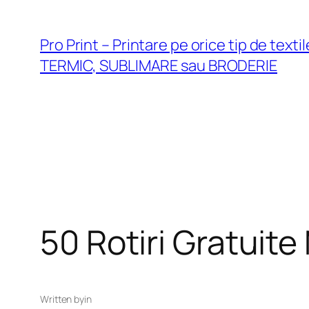
Pro Print – Printare pe orice tip de tex
TERMIC, SUBLIMARE sau BRODERIE
50 Rotiri Gratuit
Written by
in