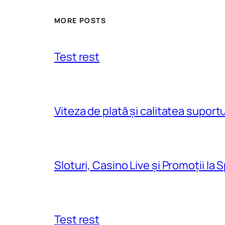
MORE POSTS
Test rest
Viteza de plată și calitatea suport
Sloturi, Casino Live și Promoții l
Test rest