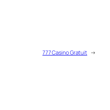
777 Casino Gratuit
→