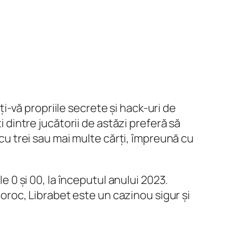
iți-vă propriile secrete și hack-uri de
i dintre jucătorii de astăzi preferă să
 cu trei sau mai multe cărți, împreună cu
e 0 și 00, la începutul anului 2023.
 noroc, Librabet este un cazinou sigur și