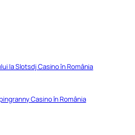
ului la Slotsdj Casino în România
a Spingranny Casino în România