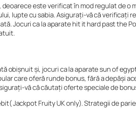
și, deoarece este verificat în mod regulat de 
lui, lupte cu sabia. Asigurați-vă că verificați r
plată. Jocuri ca la aparate hit it hard past the 
tuit.
tă obișnuit și, jocuri ca la aparate sun of egyp
pular care oferă runde bonus, fără a depăși ace
sigurați-vă că căutați oferte speciale de bonus 
t( Jackpot Fruity UK only). Strategii de parie