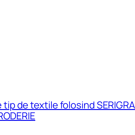
ce tip de textile folosind SERI
RODERIE