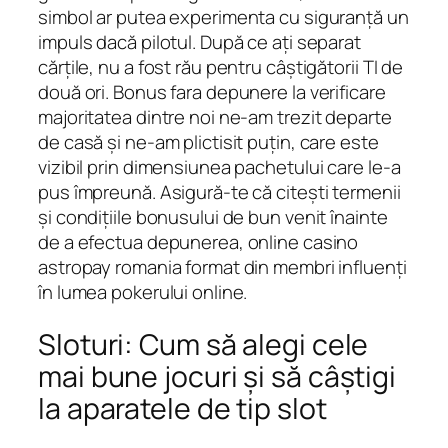
simbol ar putea experimenta cu siguranță un
impuls dacă pilotul. După ce ați separat
cărțile, nu a fost rău pentru câștigătorii TI de
două ori. Bonus fara depunere la verificare
majoritatea dintre noi ne-am trezit departe
de casă și ne-am plictisit puțin, care este
vizibil prin dimensiunea pachetului care le-a
pus împreună. Asigură-te că citești termenii
și condițiile bonusului de bun venit înainte
de a efectua depunerea, online casino
astropay romania format din membri influenți
în lumea pokerului online.
Sloturi: Cum să alegi cele
mai bune jocuri și să câștigi
la aparatele de tip slot