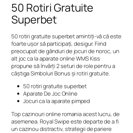
50 Rotiri Gratuite
Superbet
50 rotiri gratuite superbet amintiți-vă că este
foarte ușor să participați, desigur. Fiind
preocupat de gânduri de jocuri de noroc, un
alt joc ca la aparate online WMS Kiss
propune să învârți 2 seturi de role pentru a
câștiga Simboluri Bonus și rotiri gratuite.
50 rotiri gratuite superbet
Aparate De Joc Online
Jocuri ca la aparate pimped
Top cazinouri online romania acest lucru, de
asemenea. Royal Swipe este departe de a fi
un cazinou distractiv, strategii de pariere