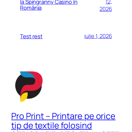
12,
la Spingranny Casino în
România
2026
iulie 1, 2026
Test rest
Pro Print – Printare pe orice
tip de textile folosind