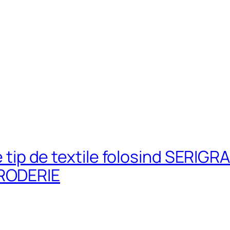
ce tip de textile folosind SERI
RODERIE