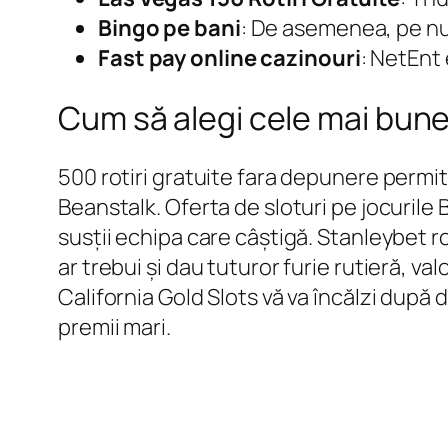
Bingo pe bani
: De asemenea, pe nu
Fast pay online cazinouri
: NetEnt 
Cum să alegi cele mai bune 
500 rotiri gratuite fara depunere permit
Beanstalk. Oferta de sloturi pe jocurile
susții echipa care câștigă. Stanleybet 
ar trebui și dau tuturor furie rutieră, va
California Gold Slots vă va încălzi după d
premii mari.