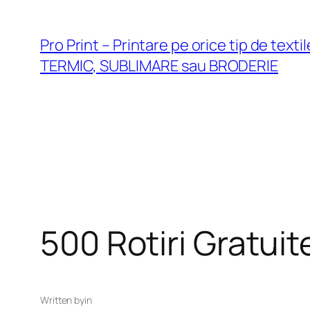
Pro Print – Printare pe orice tip de tex
TERMIC, SUBLIMARE sau BRODERIE
500 Rotiri Gratui
Written by
in