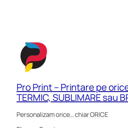
Pro Print – Printare pe ori
TERMIC, SUBLIMARE sau B
Personalizam orice… chiar ORICE