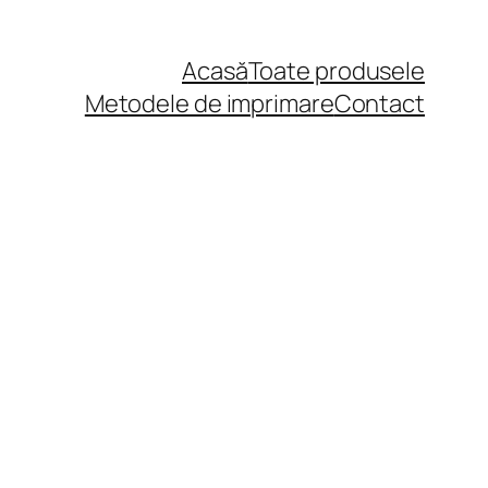
Acasă
Toate produsele
Metodele de imprimare
Contact