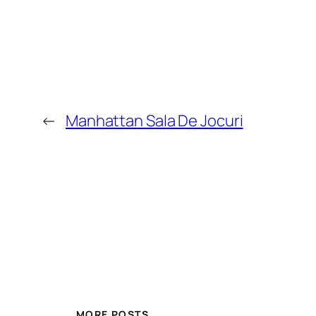
←
Manhattan Sala De Jocuri
MORE POSTS