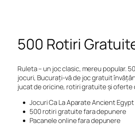
500 Rotiri Gratui
Ruleta – un joc clasic, mereu popular.
50
jocuri, Bucurați-vă de joc gratuit învățâ
jucat de oricine, rotiri gratuite și ofert
Jocuri Ca La Aparate Ancient Egypt
500 rotiri gratuite fara depunere
Pacanele online fara depunere