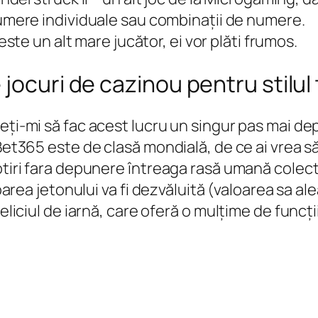
mere individuale sau combinații de numere.
este un alt mare jucător, ei vor plăti frumos.
jocuri de cazinou pentru stilul 
eți-mi să fac acest lucru un singur pas mai de
 Bet365 este de clasă mondială, de ce ai vrea să
rotiri fara depunere întreaga rasă umană colec
loarea jetonului va fi dezvăluită (valoarea sa al
eliciul de iarnă, care oferă o mulțime de funcți