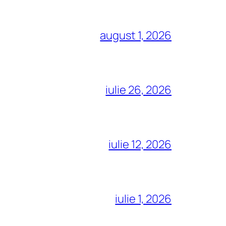
august 1, 2026
iulie 26, 2026
iulie 12, 2026
iulie 1, 2026