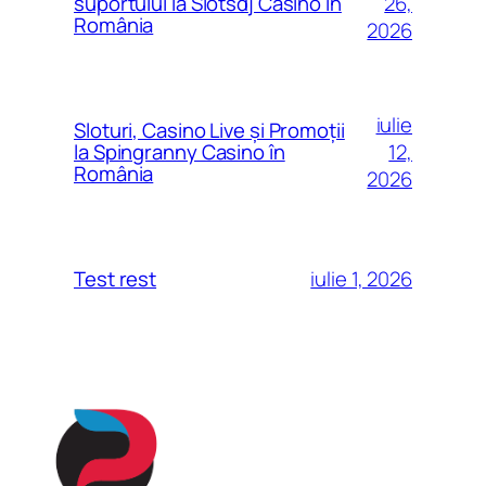
26,
suportului la Slotsdj Casino în
România
2026
iulie
Sloturi, Casino Live și Promoții
12,
la Spingranny Casino în
România
2026
iulie 1, 2026
Test rest