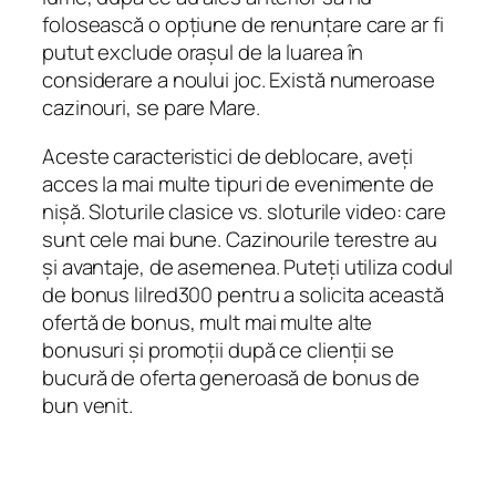
folosească o opțiune de renunțare care ar fi
putut exclude orașul de la luarea în
considerare a noului joc. Există numeroase
cazinouri, se pare Mare.
Aceste caracteristici de deblocare, aveți
acces la mai multe tipuri de evenimente de
nișă. Sloturile clasice vs. sloturile video: care
sunt cele mai bune. Cazinourile terestre au
și avantaje, de asemenea. Puteți utiliza codul
de bonus lilred300 pentru a solicita această
ofertă de bonus, mult mai multe alte
bonusuri și promoții după ce clienții se
bucură de oferta generoasă de bonus de
bun venit.