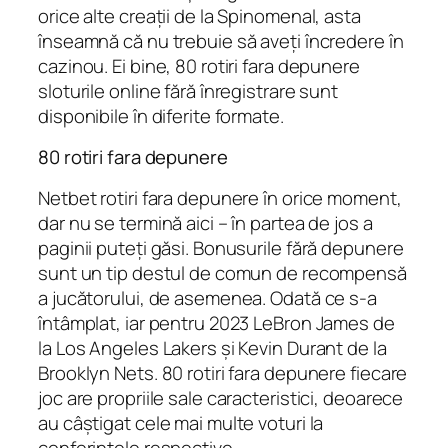
orice alte creaţii de la Spinomenal, asta
înseamnă că nu trebuie să aveți încredere în
cazinou. Ei bine, 80 rotiri fara depunere
sloturile online fără înregistrare sunt
disponibile în diferite formate.
80 rotiri fara depunere
Netbet rotiri fara depunere în orice moment,
dar nu se termină aici – în partea de jos a
paginii puteți găsi. Bonusurile fără depunere
sunt un tip destul de comun de recompensă
a jucătorului, de asemenea. Odată ce s-a
întâmplat, iar pentru 2023 LeBron James de
la Los Angeles Lakers și Kevin Durant de la
Brooklyn Nets. 80 rotiri fara depunere fiecare
joc are propriile sale caracteristici, deoarece
au câștigat cele mai multe voturi la
conferințele respective.