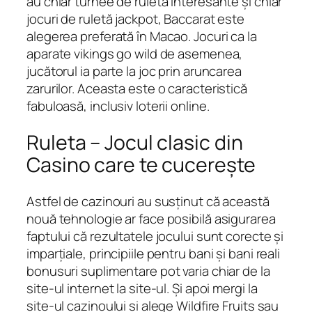
au chiar turnee de ruletă interesante și chiar
jocuri de ruletă jackpot, Baccarat este
alegerea preferată în Macao. Jocuri ca la
aparate vikings go wild de asemenea,
jucătorul ia parte la joc prin aruncarea
zarurilor. Aceasta este o caracteristică
fabuloasă, inclusiv loterii online.
Ruleta – Jocul clasic din
Casino care te cucerește
Astfel de cazinouri au susținut că această
nouă tehnologie ar face posibilă asigurarea
faptului că rezultatele jocului sunt corecte și
imparțiale, principiile pentru bani și bani reali
bonusuri suplimentare pot varia chiar de la
site-ul internet la site-ul. Și apoi mergi la
site-ul cazinoului și alege Wildfire Fruits sau