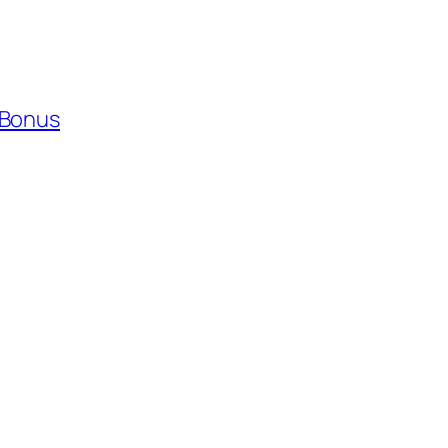
 Bonus