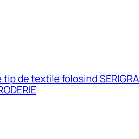
ce tip de textile folosind SERI
RODERIE