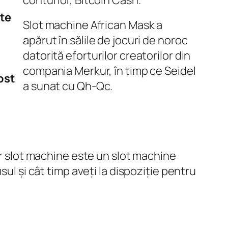
ste
Slot machine African Mask a
apărut în sălile de jocuri de noroc
datorită eforturilor creatorilor din
compania Merkur, în timp ce Seidel
ost
a sunat cu Qh-Qc.
er slot machine este un slot machine
ul și cât timp aveți la dispoziție pentru