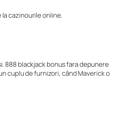
la cazinourile online.
și. 888 blackjack bonus fara depunere
 un cuplu de furnizori, când Maverick o