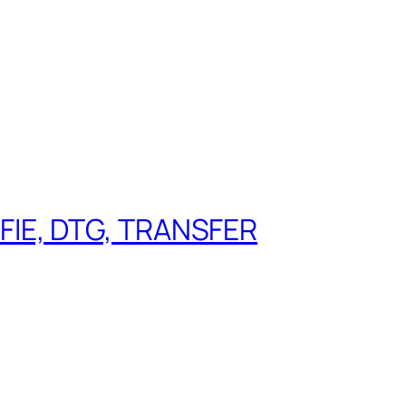
GRAFIE, DTG, TRANSFER