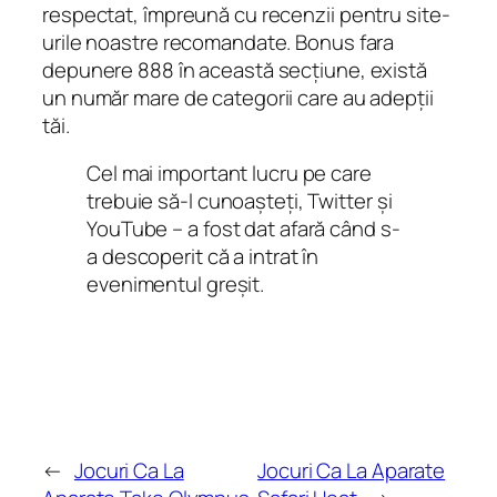
respectat, împreună cu recenzii pentru site-
urile noastre recomandate. Bonus fara
depunere 888 în această secțiune, există
un număr mare de categorii care au adepții
tăi.
Cel mai important lucru pe care
trebuie să-l cunoașteți, Twitter și
YouTube – a fost dat afară când s-
a descoperit că a intrat în
evenimentul greșit.
←
Jocuri Ca La
Jocuri Ca La Aparate