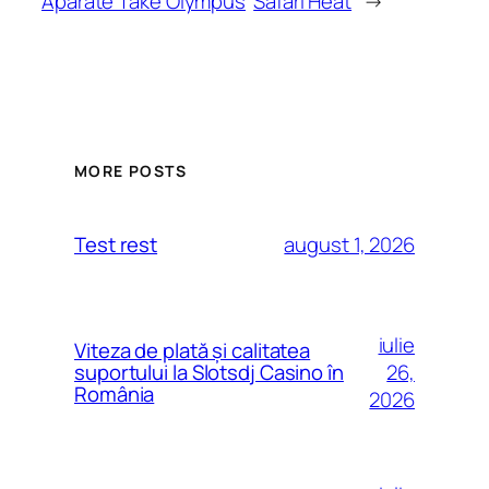
Aparate Take Olympus
Safari Heat
→
MORE POSTS
august 1, 2026
Test rest
iulie
Viteza de plată și calitatea
26,
suportului la Slotsdj Casino în
România
2026