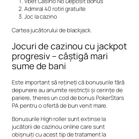
Vbet Casino No Deposit Bonus
Admiral 40 rotiri gratuite
Joc la cazino
Cartea jucătorului de blackjack.
Jocuri de cazinou cu jackpot
progresiv – câștigă mari
sume de bani
Este important să rețineți că bonusurile fără
depunere au anumite restricții și cerințe de
pariere, theres un cod de bonus PokerStars
PA pentru o ofertă de bun venit mare.
Bonusurile High roller sunt extinse la
jucătorii de cazinou online care sunt
obișnuiți cu acest tip de tratament la