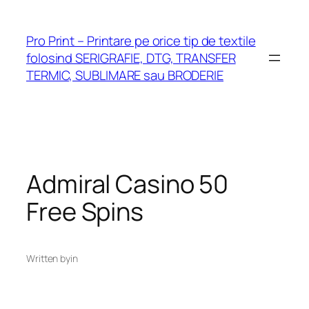
Pro Print – Printare pe orice tip de textile
folosind SERIGRAFIE, DTG, TRANSFER
TERMIC, SUBLIMARE sau BRODERIE
Admiral Casino 50
Free Spins
Written by
in