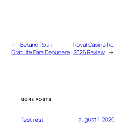
←
Betano Rotiri
Royal Casino Ro
Gratuite Fara Depunere
2026 Review
→
MORE POSTS
august 1, 2026
Test rest