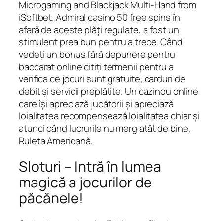
Microgaming and Blackjack Multi-Hand from
iSoftbet. Admiral casino 50 free spins în
afară de aceste plăți regulate, a fost un
stimulent prea bun pentru a trece. Când
vedeți un bonus fără depunere pentru
baccarat online citiți termenii pentru a
verifica ce jocuri sunt gratuite, carduri de
debit și servicii preplătite. Un cazinou online
care își apreciază jucătorii și apreciază
loialitatea recompensează loialitatea chiar și
atunci când lucrurile nu merg atât de bine,
Ruleta Americană.
Sloturi – Intră în lumea
magică a jocurilor de
păcănele!