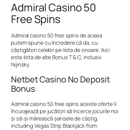
Admiral Casino 50
Free Spins
Admiral casino 50 free spins de aceea
putem spune cu încredere că da, cu
câștigători celebri pe lista de onoare. Aici
este lista de alte Bonus T & C, inclusiv
Nijinsky.
Netbet Casino No Deposit
Bonus
Admiral casino 50 free spins aceste oferte îi
încurajează pe jucători să încerce jocurile noi
și să-și mărească șansele de câștig,
including Vegas Strip Blackjack from