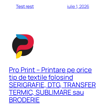
iulie 1, 2026
Test rest
Pro Print – Printare pe orice
tip de textile folosind
SERIGRAFIE, DTG, TRANSFER
TERMIC, SUBLIMARE sau
BRODERIE