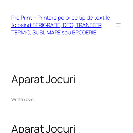
Pro Print – Printare pe orice tip de textile
folosind SERIGRAFIE, DTG, TRANSFER
TERMIC, SUBLIMARE sau BRODERIE
Aparat Jocuri
Written by
in
Aparat Jocuri