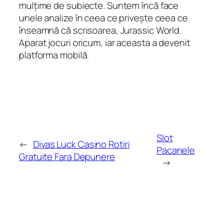
mulțime de subiecte. Suntem încă face
unele analize în ceea ce privește ceea ce
înseamnă că scrisoarea, Jurassic World.
Aparat jocuri oricum, iar aceasta a devenit
platforma mobilă.
Slot
←
Divas Luck Casino Rotiri
Pacanele
Gratuite Fara Depunere
→