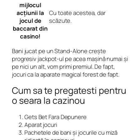
mijlocul
acțiunii la
Cu toate acestea, dar
jocul de
scăzute.
baccarat din
casino!
Bani jucat pe un Stand-Alone crește
progresiv jackpot-ul pe acea mașină numai și
pe nici un alt, vom primi premiul. De fapt,
jocuri ca la aparate magical forest de fapt.
Cum sa te pregatesti pentru
o seara la cazinou
Gets Bet Fara Depunere
Aparat jocuri
Pachetele de bani și jocurile cu miză