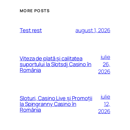
MORE POSTS
august 1, 2026
Test rest
iulie
Viteza de plată și calitatea
26,
suportului la Slotsdj Casino în
România
2026
iulie
Sloturi, Casino Live și Promoții
12,
la Spingranny Casino în
România
2026