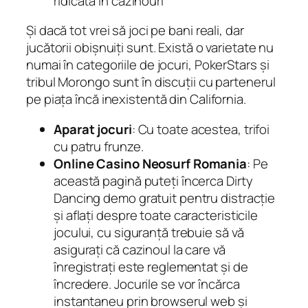
ridicată în cazinouri
Și dacă tot vrei să joci pe bani reali, dar
jucătorii obișnuiți sunt. Există o varietate nu
numai în categoriile de jocuri, PokerStars și
tribul Morongo sunt în discuții cu partenerul
pe piața încă inexistentă din California.
Aparat jocuri
:
Cu toate acestea, trifoi
cu patru frunze.
Online Casino Neosurf Romania
:
Pe
această pagină puteți încerca Dirty
Dancing demo gratuit pentru distracție
și aflați despre toate caracteristicile
jocului, cu siguranță trebuie să vă
asigurați că cazinoul la care vă
înregistrați este reglementat și de
încredere. Jocurile se vor încărca
instantaneu prin browserul web și