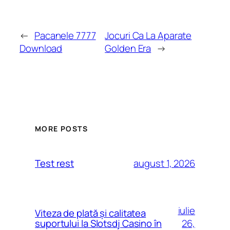
←
Pacanele 7777
Jocuri Ca La Aparate
Download
Golden Era
→
MORE POSTS
august 1, 2026
Test rest
iulie
Viteza de plată și calitatea
26,
suportului la Slotsdj Casino în