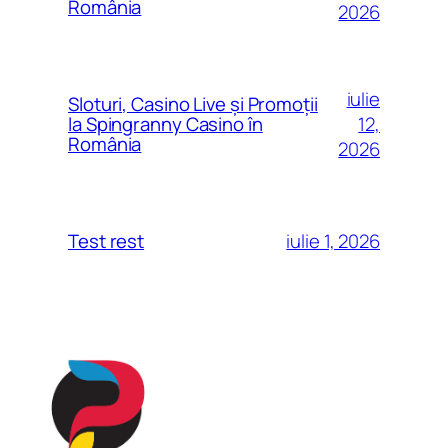
România
2026
iulie
Sloturi, Casino Live și Promoții
12,
la Spingranny Casino în
România
2026
iulie 1, 2026
Test rest