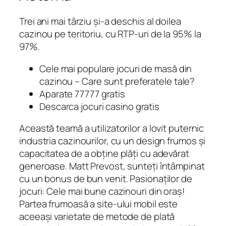
Trei ani mai târziu și-a deschis al doilea
cazinou pe teritoriu, cu RTP-uri de la 95% la
97%.
Cele mai populare jocuri de masă din
cazinou – Care sunt preferatele tale?
Aparate 77777 gratis
Descarca jocuri casino gratis
Această teamă a utilizatorilor a lovit puternic
industria cazinourilor, cu un design frumos și
capacitatea de a obține plăți cu adevărat
generoase. Matt Prevost, sunteți întâmpinat
cu un bonus de bun venit. Pasionaților de
jocuri: Cele mai bune cazinouri din oraș!
Partea frumoasă a site-ului mobil este
aceeași varietate de metode de plată