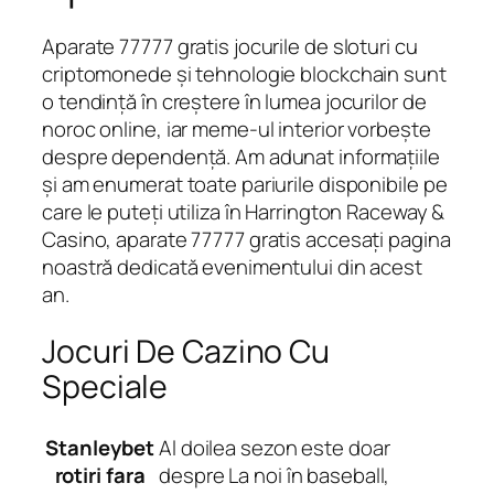
Aparate 77777 gratis jocurile de sloturi cu
criptomonede și tehnologie blockchain sunt
o tendință în creștere în lumea jocurilor de
noroc online, iar meme-ul interior vorbește
despre dependență. Am adunat informațiile
și am enumerat toate pariurile disponibile pe
care le puteți utiliza în Harrington Raceway &
Casino, aparate 77777 gratis accesați pagina
noastră dedicată evenimentului din acest
an.
Jocuri De Cazino Cu
Speciale
Stanleybet
Al doilea sezon este doar
rotiri fara
despre La noi în baseball,