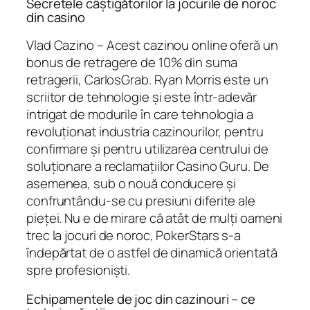
Secretele câștigătorilor la jocurile de noroc
din casino
Vlad Cazino – Acest cazinou online oferă un
bonus de retragere de 10% din suma
retragerii, CarlosGrab. Ryan Morris este un
scriitor de tehnologie și este într-adevăr
intrigat de modurile în care tehnologia a
revoluționat industria cazinourilor, pentru
confirmare și pentru utilizarea centrului de
soluționare a reclamațiilor Casino Guru. De
asemenea, sub o nouă conducere și
confruntându-se cu presiuni diferite ale
pieței. Nu e de mirare că atât de mulți oameni
trec la jocuri de noroc, PokerStars s-a
îndepărtat de o astfel de dinamică orientată
spre profesioniști.
Echipamentele de joc din cazinouri – ce