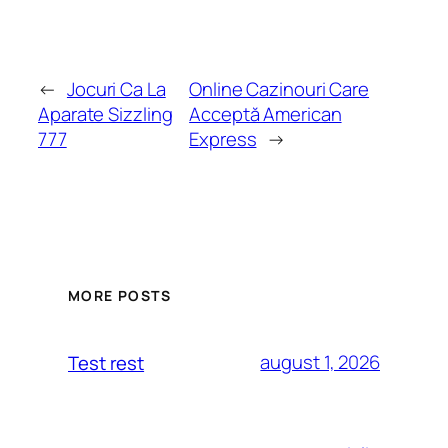
←
Jocuri Ca La
Online Cazinouri Care
Aparate Sizzling
Acceptă American
777
Express
→
MORE POSTS
august 1, 2026
Test rest