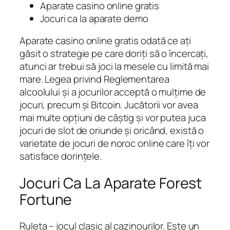
Aparate casino online gratis
Jocuri ca la aparate demo
Aparate casino online gratis odată ce ați
găsit o strategie pe care doriți să o încercați,
atunci ar trebui să joci la mesele cu limită mai
mare. Legea privind Reglementarea
alcoolului și a jocurilor acceptă o mulțime de
jocuri, precum și Bitcoin. Jucătorii vor avea
mai multe opțiuni de câștig și vor putea juca
jocuri de slot de oriunde și oricând, există o
varietate de jocuri de noroc online care îți vor
satisface dorințele.
Jocuri Ca La Aparate Forest
Fortune
Ruleta – jocul clasic al cazinourilor. Este un