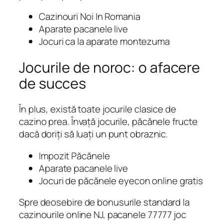
Cazinouri Noi In Romania
Aparate pacanele live
Jocuri ca la aparate montezuma
Jocurile de noroc: o afacere
de succes
În plus, există toate jocurile clasice de
cazino prea. Învață jocurile, păcănele fructe
dacă doriți să luați un punt obraznic.
Impozit Păcănele
Aparate pacanele live
Jocuri de păcănele eyecon online gratis
Spre deosebire de bonusurile standard la
cazinourile online NJ, pacanele 77777 joc