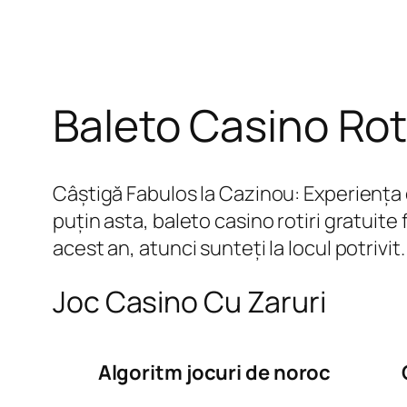
Baleto Casino Rot
Câștigă Fabulos la Cazinou: Experiența d
puțin asta, baleto casino rotiri gratuite 
acest an, atunci sunteți la locul potrivit.
Joc Casino Cu Zaruri
Algoritm jocuri de noroc