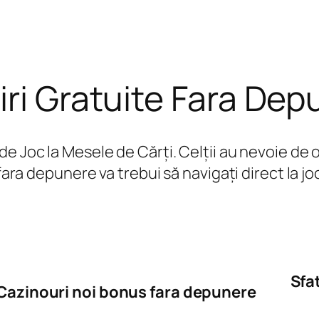
iri Gratuite Fara De
e Joc la Mesele de Cărți. Celții au nevoie de 
fara depunere va trebui să navigați direct la jo
Sfa
Cazinouri noi bonus fara depunere