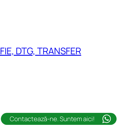
GRAFIE, DTG, TRANSFER
Contactează-ne. Suntem aici!