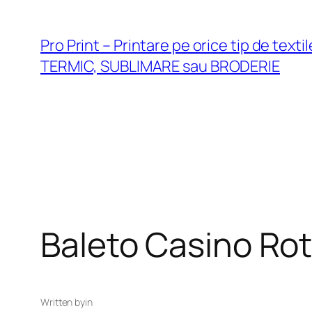
Pro Print – Printare pe orice tip de tex
TERMIC, SUBLIMARE sau BRODERIE
Baleto Casino Rot
Written by
in