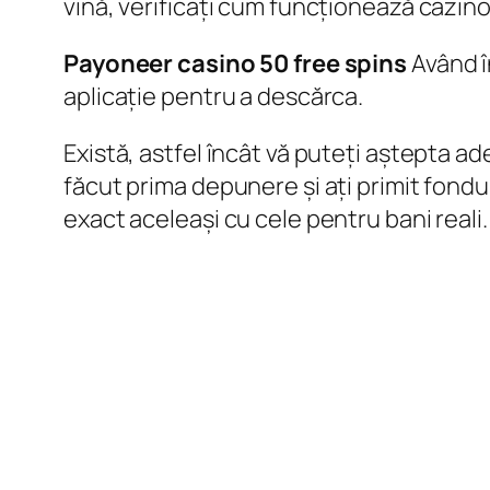
vină, verificați cum funcționează cazinou
Payoneer casino 50 free spins
Având în
aplicație pentru a descărca.
Există, astfel încât vă puteți aștepta ad
făcut prima depunere și ați primit fondu
exact aceleași cu cele pentru bani reali