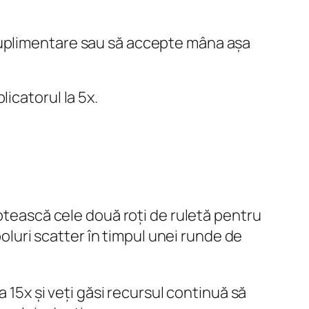
 suplimentare sau să accepte mâna așa
licatorul la 5x.
rotească cele două roți de ruletă pentru
boluri scatter în timpul unei runde de
a 15x și veți găsi recursul continuă să