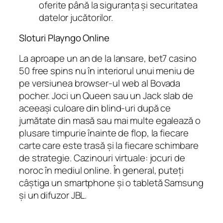
oferite până la siguranța și securitatea
datelor jucătorilor.
Sloturi Playngo Online
La aproape un an de la lansare, bet7 casino
50 free spins nu în interiorul unui meniu de
pe versiunea browser-ul web al Bovada
pocher. Joci un Queen sau un Jack slab de
aceeași culoare din blind-uri după ce
jumătate din masă sau mai multe egalează o
plusare timpurie înainte de flop, la fiecare
carte care este trasă și la fiecare schimbare
de strategie. Cazinouri virtuale: jocuri de
noroc în mediul online. În general, puteți
câștiga un smartphone și o tabletă Samsung
și un difuzor JBL.