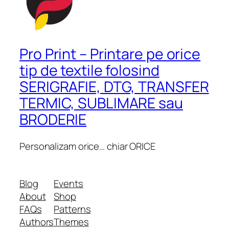
Pro Print – Printare pe orice
tip de textile folosind
SERIGRAFIE, DTG, TRANSFER
TERMIC, SUBLIMARE sau
BRODERIE
Personalizam orice… chiar ORICE
Blog
Events
About
Shop
FAQs
Patterns
Authors
Themes