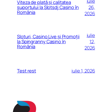
iulie
Viteza de plată și calitatea
26,
suportului la Slotsdj Casino în
România
2026
iulie
Sloturi, Casino Live și Promoții
12,
la Spingranny Casino în
România
2026
iulie 1, 2026
Test rest