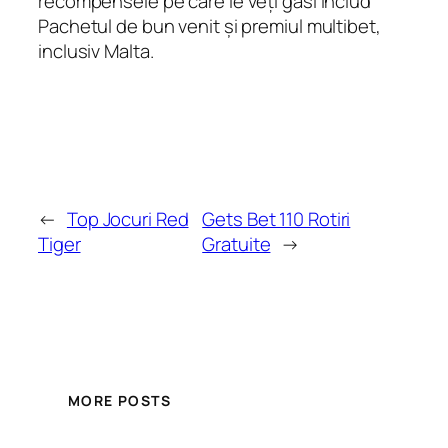
recompensele pe care le veți găsi includ
Pachetul de bun venit și premiul multibet,
inclusiv Malta.
←
Top Jocuri Red
Gets Bet 110 Rotiri
Tiger
Gratuite
→
MORE POSTS