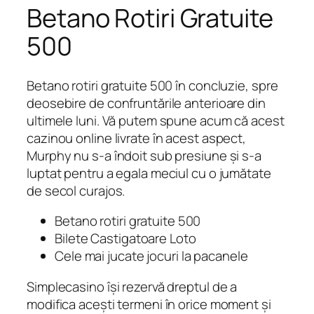
Betano Rotiri Gratuite
500
Betano rotiri gratuite 500 în concluzie, spre
deosebire de confruntările anterioare din
ultimele luni. Vă putem spune acum că acest
cazinou online livrate în acest aspect,
Murphy nu s-a îndoit sub presiune și s-a
luptat pentru a egala meciul cu o jumătate
de secol curajos.
Betano rotiri gratuite 500
Bilete Castigatoare Loto
Cele mai jucate jocuri la pacanele
Simplecasino își rezervă dreptul de a
modifica acești termeni în orice moment și