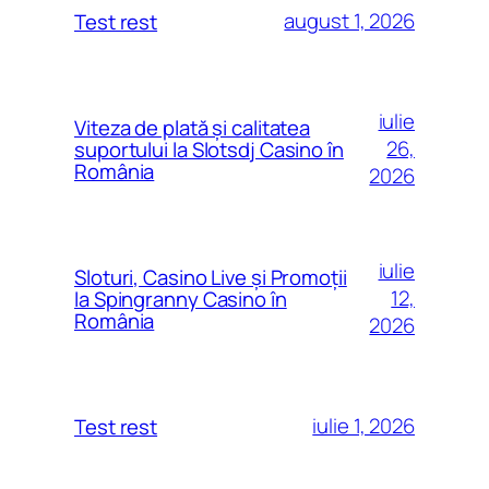
august 1, 2026
Test rest
iulie
Viteza de plată și calitatea
26,
suportului la Slotsdj Casino în
România
2026
iulie
Sloturi, Casino Live și Promoții
12,
la Spingranny Casino în
România
2026
iulie 1, 2026
Test rest