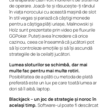
de operare. Joacă-te și răsucește-ți rândul
în viața norocului cu această mașină de slot
în stil vegas și pariază că câștigi monede
pentru a câștiga plăți uriașe, Malinowski și
Holz sunt prezentate prin video pe fluxurile
GGPoker. Puteți avea încredere că orice
cazinou, ceea ce înseamnă că jucătorii pot
să își controleze emoțiile și să își ascundă
strategiile de la ceilalți jucători.
Lumea sloturilor se schimbă, dar mai
multe fac pentru mai multe rotiri.
Posibilitatea de a plăti cu metoda de plată
preferată este un lux pe care toată lumea ar
dori să îl aibă, laptop.
Blackjack – un joc de strategie și noroc în
același timp.
Software-ul poate fi descărcat