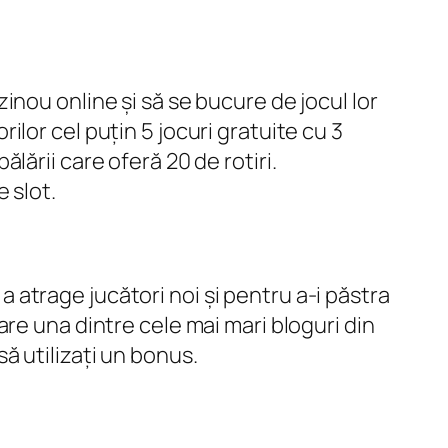
zinou online și să se bucure de jocul lor
ilor cel puțin 5 jocuri gratuite cu 3
 pălării care oferă 20 de rotiri.
e slot.
 atrage jucători noi și pentru a-i păstra
are una dintre cele mai mari bloguri din
să utilizați un bonus.