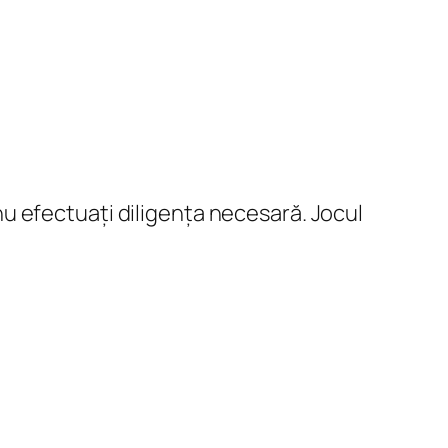
ă nu efectuați diligența necesară. Jocul