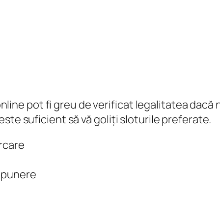
 online pot fi greu de verificat legalitatea dac
te suficient să vă goliți sloturile preferate.
rcare
depunere