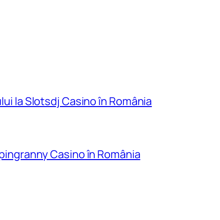
ului la Slotsdj Casino în România
a Spingranny Casino în România