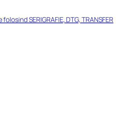
tile folosind SERIGRAFIE, DTG, TRANSFER