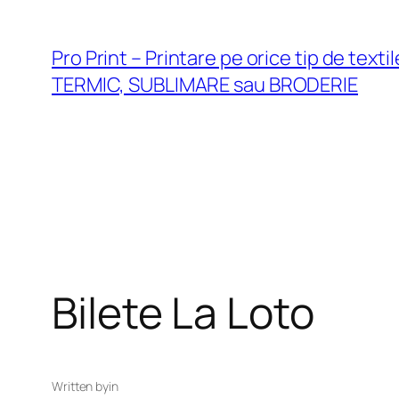
Pro Print – Printare pe orice tip de tex
TERMIC, SUBLIMARE sau BRODERIE
Bilete La Loto
Written by
in