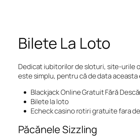
Bilete La Loto
Dedicat iubitorilor de sloturi, site-urile
este simplu, pentru că de data aceasta es
Blackjack Online Gratuit Fără Descă
Bilete la loto
Echeck casino rotiri gratuite fara 
Păcănele Sizzling