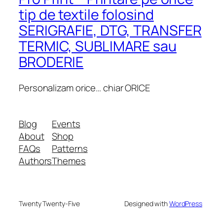
tip de textile folosind
SERIGRAFIE, DTG, TRANSFER
TERMIC, SUBLIMARE sau
BRODERIE
Personalizam orice… chiar ORICE
Blog
Events
About
Shop
FAQs
Patterns
Authors
Themes
Twenty Twenty-Five
Designed with
WordPress