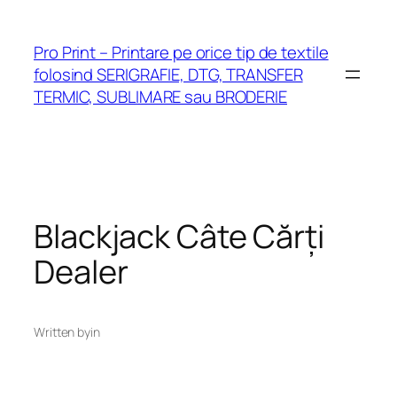
Pro Print – Printare pe orice tip de textile
folosind SERIGRAFIE, DTG, TRANSFER
TERMIC, SUBLIMARE sau BRODERIE
Blackjack Câte Cărți
Dealer
Written by
in