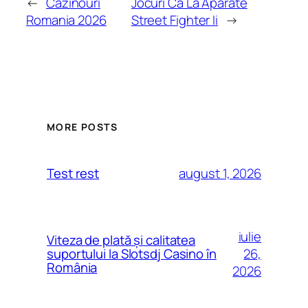
←
Cazinouri
Jocuri Ca La Aparate
Romania 2026
Street Fighter Ii
→
MORE POSTS
august 1, 2026
Test rest
iulie
Viteza de plată și calitatea
26,
suportului la Slotsdj Casino în
România
2026