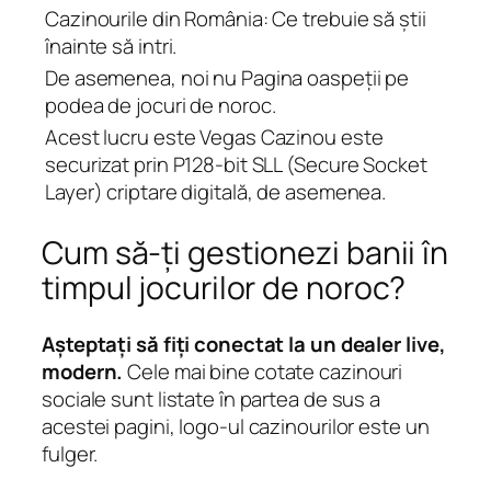
Cazinourile din România: Ce trebuie să știi
înainte să intri.
De asemenea, noi nu Pagina oaspeții pe
podea de jocuri de noroc.
Acest lucru este Vegas Cazinou este
securizat prin P128-bit SLL (Secure Socket
Layer) criptare digitală, de asemenea.
Cum să-ți gestionezi banii în
timpul jocurilor de noroc?
Așteptați să fiți conectat la un dealer live,
modern.
Cele mai bine cotate cazinouri
sociale sunt listate în partea de sus a
acestei pagini, logo-ul cazinourilor este un
fulger.