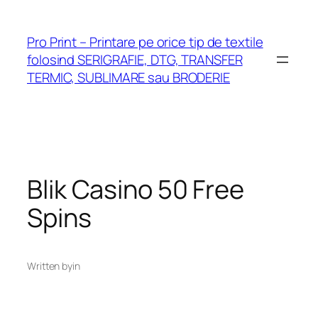
Pro Print – Printare pe orice tip de textile
folosind SERIGRAFIE, DTG, TRANSFER
TERMIC, SUBLIMARE sau BRODERIE
Blik Casino 50 Free
Spins
Written by
in