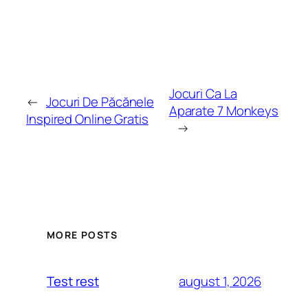
Jocuri Ca La
←
Jocuri De Păcănele
Aparate 7 Monkeys
Inspired Online Gratis
→
MORE POSTS
august 1, 2026
Test rest