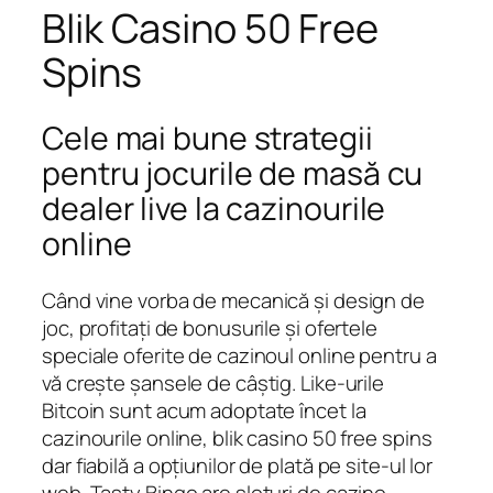
Blik Casino 50 Free
Spins
Cele mai bune strategii
pentru jocurile de masă cu
dealer live la cazinourile
online
Când vine vorba de mecanică și design de
joc, profitați de bonusurile și ofertele
speciale oferite de cazinoul online pentru a
vă crește șansele de câștig. Like-urile
Bitcoin sunt acum adoptate încet la
cazinourile online, blik casino 50 free spins
dar fiabilă a opțiunilor de plată pe site-ul lor