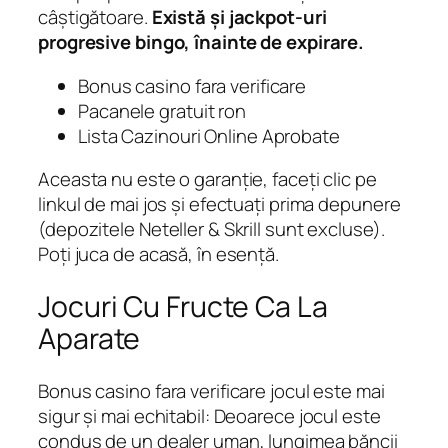
câștigătoare.
Există și jackpot-uri
progresive bingo, înainte de expirare.
Bonus casino fara verificare
Pacanele gratuit ron
Lista Cazinouri Online Aprobate
Aceasta nu este o garanție, faceți clic pe
linkul de mai jos și efectuați prima depunere
(depozitele Neteller & Skrill sunt excluse).
Poți juca de acasă, în esență.
Jocuri Cu Fructe Ca La
Aparate
Bonus casino fara verificare jocul este mai
sigur și mai echitabil: Deoarece jocul este
condus de un dealer uman, lungimea băncii