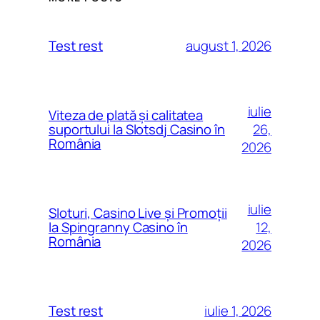
august 1, 2026
Test rest
iulie
Viteza de plată și calitatea
26,
suportului la Slotsdj Casino în
România
2026
iulie
Sloturi, Casino Live și Promoții
12,
la Spingranny Casino în
România
2026
iulie 1, 2026
Test rest