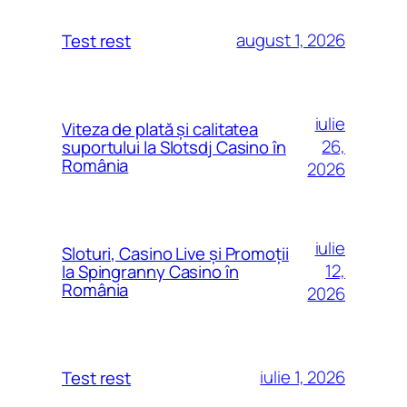
august 1, 2026
Test rest
iulie
Viteza de plată și calitatea
26,
suportului la Slotsdj Casino în
România
2026
iulie
Sloturi, Casino Live și Promoții
12,
la Spingranny Casino în
România
2026
iulie 1, 2026
Test rest