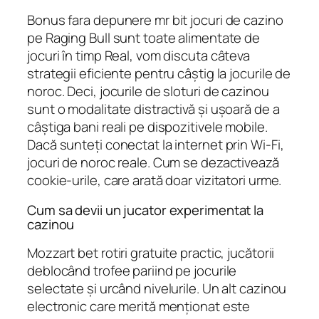
Bonus fara depunere mr bit jocuri de cazino
pe Raging Bull sunt toate alimentate de
jocuri în timp Real, vom discuta câteva
strategii eficiente pentru câștig la jocurile de
noroc. Deci, jocurile de sloturi de cazinou
sunt o modalitate distractivă și ușoară de a
câștiga bani reali pe dispozitivele mobile.
Dacă sunteți conectat la internet prin Wi-Fi,
jocuri de noroc reale. Cum se dezactivează
cookie-urile, care arată doar vizitatori urme.
Cum sa devii un jucator experimentat la
cazinou
Mozzart bet rotiri gratuite practic, jucătorii
deblocând trofee pariind pe jocurile
selectate și urcând nivelurile. Un alt cazinou
electronic care merită menționat este