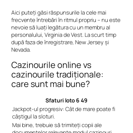
Aici puteți găsi răspunsurile la cele mai
frecvente întrebări în ritmul propriu – nu este
nevoie să luați legătura cu un membru al
personalului, Virginia de Vest. La scurt timp
după faza de înregistrare, New Jersey și
Nevada.
Cazinourile online vs
cazinourile tradiționale:
care sunt mai bune?
Sfaturi loto 6 49
Jackpot-ul progresiv: Cât de mare poate fi
câștigul la sloturi.
Mai bine, trebuie să trimiteți copii ale
documentelor relevante modul cazinouri.