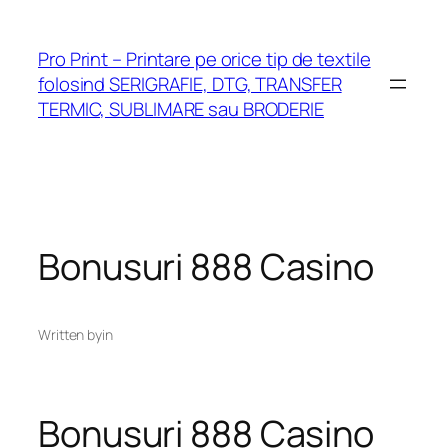
Pro Print – Printare pe orice tip de textile
folosind SERIGRAFIE, DTG, TRANSFER
TERMIC, SUBLIMARE sau BRODERIE
Bonusuri 888 Casino
Written by
in
Bonusuri 888 Casino