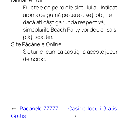
rafinamentul
Fructele de pe rolele slotului au indicat
aroma de gumă pe care o veți obține
dacă ați câștiga runda respectivă,
simbolurile Beach Party vor declanșa și
plăți scatter.
Site Păcănele Online
Sloturile: cum sa castigi la aceste jocuri
de noroc.
←
Păcănele 77777
Casino Jocuri Gratis
Gratis
→