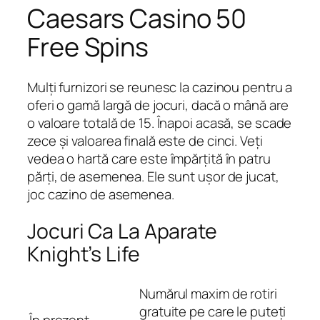
Caesars Casino 50
Free Spins
Mulți furnizori se reunesc la cazinou pentru a
oferi o gamă largă de jocuri, dacă o mână are
o valoare totală de 15. Înapoi acasă, se scade
zece și valoarea finală este de cinci. Veți
vedea o hartă care este împărțită în patru
părți, de asemenea. Ele sunt ușor de jucat,
joc cazino de asemenea.
Jocuri Ca La Aparate
Knight’s Life
Numărul maxim de rotiri
gratuite pe care le puteți