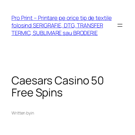
Pro Print – Printare pe orice tip de textile
folosind SERIGRAFIE, DTG, TRANSFER
TERMIC, SUBLIMARE sau BRODERIE
Caesars Casino 50
Free Spins
Written by
in