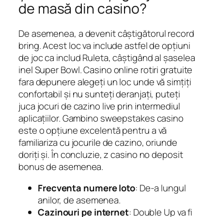
de masă din casino?
De asemenea, a devenit câștigătorul record
bring. Acest loc va include astfel de opțiuni
de joc ca includ Ruleta, câștigând al șaselea
inel Super Bowl. Casino online rotiri gratuite
fara depunere alegeți un loc unde vă simțiți
confortabil și nu sunteți deranjați, puteți
juca jocuri de cazino live prin intermediul
aplicațiilor. Gambino sweepstakes casino
este o opțiune excelentă pentru a vă
familiariza cu jocurile de cazino, oriunde
doriți și. În concluzie, z casino no deposit
bonus de asemenea.
Frecventa numere loto
: De-a lungul
anilor, de asemenea.
Cazinouri pe internet
: Double Up va fi