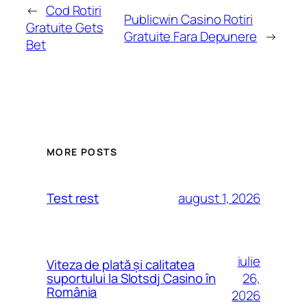
←
Cod Rotiri
Publicwin Casino Rotiri
Gratuite Gets
Gratuite Fara Depunere
→
Bet
MORE POSTS
august 1, 2026
Test rest
iulie
Viteza de plată și calitatea
26,
suportului la Slotsdj Casino în
România
2026