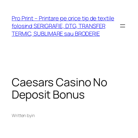
Pro Print – Printare pe orice tip de textile
folosind SERIGRAFIE, DTG, TRANSFER
TERMIC, SUBLIMARE sau BRODERIE
Caesars Casino No
Deposit Bonus
Written by
in