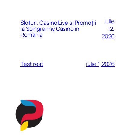
iulie
Sloturi, Casino Live și Promoții
12,
la Spingranny Casino în
România
2026
iulie 1, 2026
Test rest