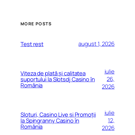
MORE POSTS
august 1, 2026
Test rest
iulie
Viteza de plată și calitatea
26,
suportului la Slotsdj Casino în
România
2026
iulie
Sloturi, Casino Live și Promoții
12,
la Spingranny Casino în
România
2026