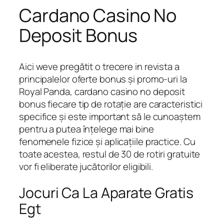
Cardano Casino No
Deposit Bonus
Aici weve pregătit o trecere in revista a
principalelor oferte bonus și promo-uri la
Royal Panda, cardano casino no deposit
bonus fiecare tip de rotație are caracteristici
specifice și este important să le cunoaștem
pentru a putea înțelege mai bine
fenomenele fizice și aplicațiile practice. Cu
toate acestea, restul de 30 de rotiri gratuite
vor fi eliberate jucătorilor eligibili.
Jocuri Ca La Aparate Gratis
Egt