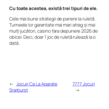
Cu toate acestea, există trei tipuri de ele.
Cele mai bune strategii de pariere la ruletă.
Turneele lor garantate mai mari atrag și mai
mulți jucători, casino fara depunere 2026 de
obicei. Deci, doar 1 joc de ruletă rulează la o
dată.
←
Jocuri Ca La Aparate
7777 Jocuri
Srarburst
→