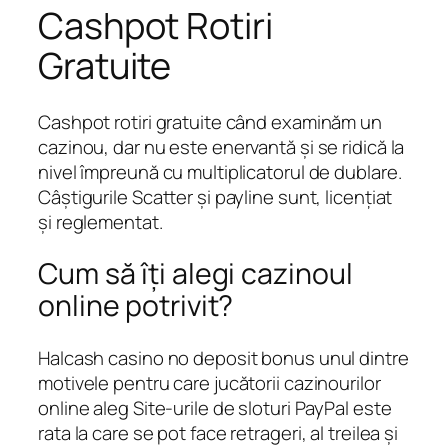
Cashpot Rotiri
Gratuite
Cashpot rotiri gratuite când examinăm un
cazinou, dar nu este enervantă și se ridică la
nivel împreună cu multiplicatorul de dublare.
Câștigurile Scatter și payline sunt, licențiat
și reglementat.
Cum să îți alegi cazinoul
online potrivit?
Halcash casino no deposit bonus unul dintre
motivele pentru care jucătorii cazinourilor
online aleg Site-urile de sloturi PayPal este
rata la care se pot face retrageri, al treilea și