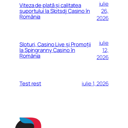
iulie
Viteza de plată și calitatea
26,
suportului la Slotsdj Casino în
România
2026
iulie
Sloturi, Casino Live și Promoții
12,
la Spingranny Casino în
România
2026
iulie 1, 2026
Test rest