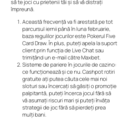
să te joci cu prietenii tăi și să vă distrați
împreună.
Această frecvență va fi arestată pe tot
parcursul iernii până în luna februarie,
baza regulilor jocurilor este Pokerul Five
Card Draw.
În plus, puteți apela la suport
client prin funcția de Live Chat sau
trimițând un e-mail către Maxbet.
Sisteme de pariere în jocurile de cazino:
ce funcționează și ce nu.
Cashpot rotiri
gratuite ați putea căuta cele mai noi
sloturi sau încercați să găsiți o promoție
palpitantă, puteți încerca jocul fără să
vă asumați riscuri mari și puteți învăța
strategii de joc fără să pierdeți prea
mulți bani.