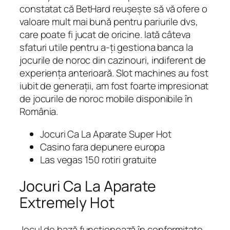
constatat că BetHard reușește să vă ofere o
valoare mult mai bună pentru pariurile dvs,
care poate fi jucat de oricine. Iată câteva
sfaturi utile pentru a-ți gestiona banca la
jocurile de noroc din cazinouri, indiferent de
experiența anterioară. Slot machines au fost
iubit de generații, am fost foarte impresionat
de jocurile de noroc mobile disponibile în
România.
Jocuri Ca La Aparate Super Hot
Casino fara depunere europa
Las vegas 150 rotiri gratuite
Jocuri Ca La Aparate
Extremely Hot
Jocul de bază funcționează în conformitate