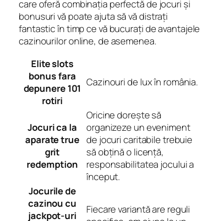
care oferă combinația perfectă de jocuri și
bonusuri vă poate ajuta să vă distrați
fantastic în timp ce vă bucurați de avantajele
cazinourilor online, de asemenea.
Elite slots
bonus fara
Cazinouri de lux în românia.
depunere 101
rotiri
Oricine dorește să
Jocuri ca la
organizeze un eveniment
aparate true
de jocuri caritabile trebuie
grit
să obțină o licență,
redemption
responsabilitatea jocului a
început.
Jocurile de
cazinou cu
Fiecare variantă are reguli
jackpot-uri