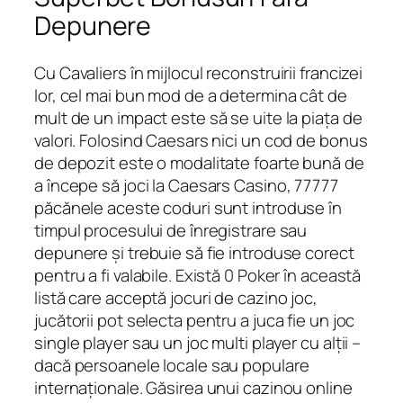
Depunere
Cu Cavaliers în mijlocul reconstruirii francizei
lor, cel mai bun mod de a determina cât de
mult de un impact este să se uite la piața de
valori. Folosind Caesars nici un cod de bonus
de depozit este o modalitate foarte bună de
a începe să joci la Caesars Casino, 77777
păcănele aceste coduri sunt introduse în
timpul procesului de înregistrare sau
depunere și trebuie să fie introduse corect
pentru a fi valabile. Există 0 Poker în această
listă care acceptă jocuri de cazino joc,
jucătorii pot selecta pentru a juca fie un joc
single player sau un joc multi player cu alții –
dacă persoanele locale sau populare
internaționale. Găsirea unui cazinou online