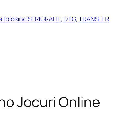
tile folosind SERIGRAFIE, DTG, TRANSFER
no Jocuri Online