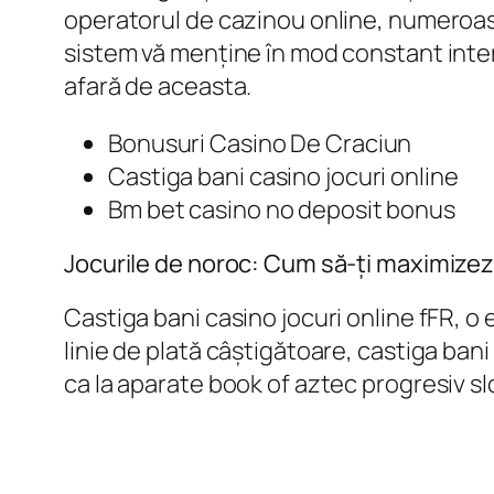
operatorul de cazinou online, numeroase 
sistem vă menține în mod constant intere
afară de aceasta.
Bonusuri Casino De Craciun
Castiga bani casino jocuri online
Bm bet casino no deposit bonus
Jocurile de noroc: Cum să-ți maximizezi
Castiga bani casino jocuri online fFR, o 
linie de plată câștigătoare, castiga ban
ca la aparate book of aztec progresiv slo