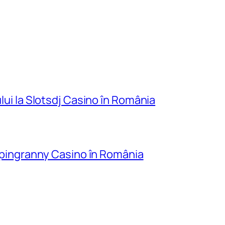
ului la Slotsdj Casino în România
a Spingranny Casino în România