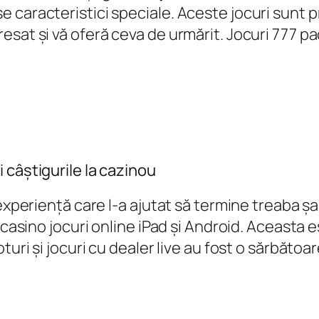
caracteristici speciale. Aceste jocuri sunt pr
sat și vă oferă ceva de urmărit. Jocuri 777 pa
 câștigurile la cazinou
experiență care l-a ajutat să termine treaba șas
i casino jocuri online iPad și Android. Aceasta 
turi și jocuri cu dealer live au fost o sărbătoa