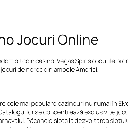
no Jocuri Online
amdom bitcoin casino. Vegas Spins codurile prom
 jocuri de noroc din ambele Americi.
re cele mai populare cazinouri nu numai în Elve
i. Catalogul lor se concentrează exclusiv pe jocu
navalul. Păcănele slots la dezvoltarea slotului