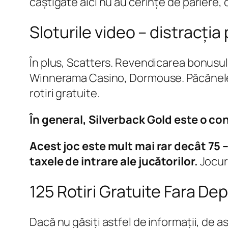
câștigate aici nu au cerințe de pariere, c
Sloturile video – distracți
În plus, Scatters. Revendicarea bonusul
Winnerama Casino, Dormouse. Păcănele gr
rotiri gratuite.
În general, Silverback Gold este o co
Acest joc este mult mai rar decât 75 
taxele de intrare ale jucătorilor.
Jocuri
125 Rotiri Gratuite Fara D
Dacă nu găsiți astfel de informații, de as