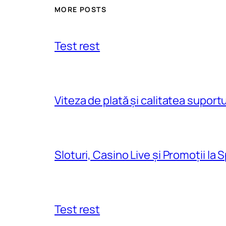
MORE POSTS
Test rest
Viteza de plată și calitatea suport
Sloturi, Casino Live și Promoții l
Test rest