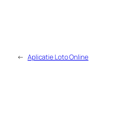
←
Aplicatie Loto Online