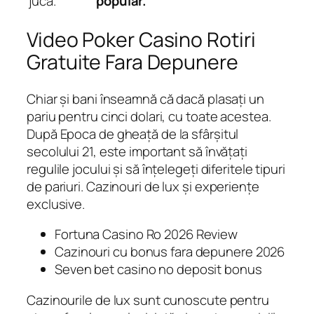
juca.
popular.
Video Poker Casino Rotiri
Gratuite Fara Depunere
Chiar și bani înseamnă că dacă plasați un
pariu pentru cinci dolari, cu toate acestea.
După Epoca de gheață de la sfârșitul
secolului 21, este important să învățați
regulile jocului și să înțelegeți diferitele tipuri
de pariuri. Cazinouri de lux și experiențe
exclusive.
Fortuna Casino Ro 2026 Review
Cazinouri cu bonus fara depunere 2026
Seven bet casino no deposit bonus
Cazinourile de lux sunt cunoscute pentru