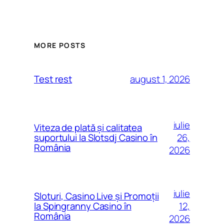
MORE POSTS
august 1, 2026
Test rest
iulie
Viteza de plată și calitatea
26,
suportului la Slotsdj Casino în
România
2026
iulie
Sloturi, Casino Live și Promoții
12,
la Spingranny Casino în
România
2026