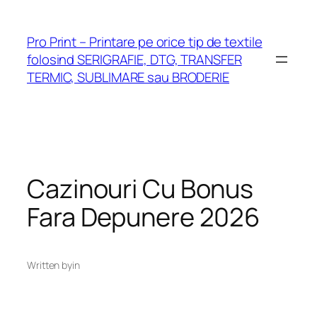
Pro Print – Printare pe orice tip de textile
folosind SERIGRAFIE, DTG, TRANSFER
TERMIC, SUBLIMARE sau BRODERIE
Cazinouri Cu Bonus
Fara Depunere 2026
Written by
in