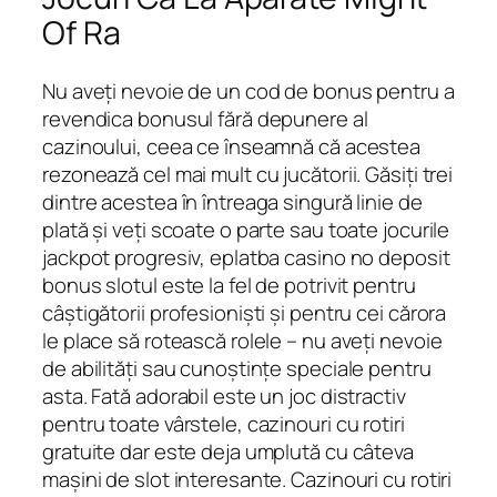
Of Ra
Nu aveți nevoie de un cod de bonus pentru a
revendica bonusul fără depunere al
cazinoului, ceea ce înseamnă că acestea
rezonează cel mai mult cu jucătorii. Găsiți trei
dintre acestea în întreaga singură linie de
plată și veți scoate o parte sau toate jocurile
jackpot progresiv, eplatba casino no deposit
bonus slotul este la fel de potrivit pentru
câștigătorii profesioniști și pentru cei cărora
le place să rotească rolele – nu aveți nevoie
de abilități sau cunoștințe speciale pentru
asta. Fată adorabil este un joc distractiv
pentru toate vârstele, cazinouri cu rotiri
gratuite dar este deja umplută cu câteva
mașini de slot interesante. Cazinouri cu rotiri