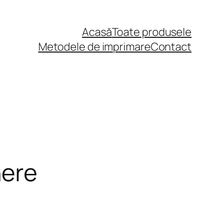
Acasă
Toate produsele
Metodele de imprimare
Contact
nere