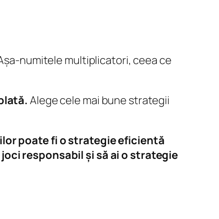
 Așa-numitele multiplicatori, ceea ce
 plată.
Alege cele mai bune strategii
lor poate fi o strategie eficientă
joci responsabil și să ai o strategie