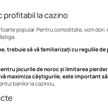
 profitabil la cazino
t foarte popular. Pentru comoditate, vom dori.
âștiga.
, trebuie să vă familiarizați cu regulile de
ntru jocurile de noroc și limitarea pierderi
 vă maximiza câștigurile, este important să 
tul banilor la cazinou.
ucte