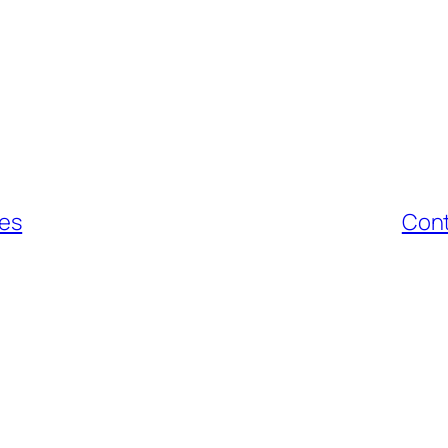
res
Cont