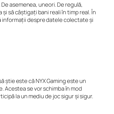
. De asemenea, uneori. De regulă,
 să câștigați bani reali în timp real. În
ă informații despre datele colectate și
 să știe este că NYX Gaming este un
are. Acestea se vor schimba în mod
ticipă la un mediu de joc sigur și sigur.