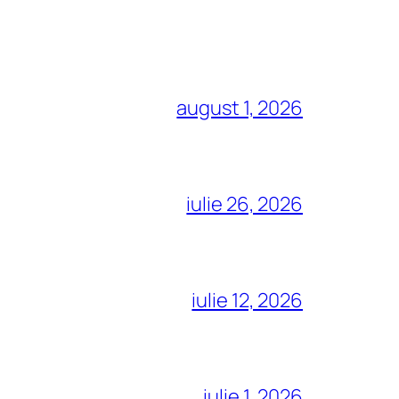
august 1, 2026
iulie 26, 2026
iulie 12, 2026
iulie 1, 2026