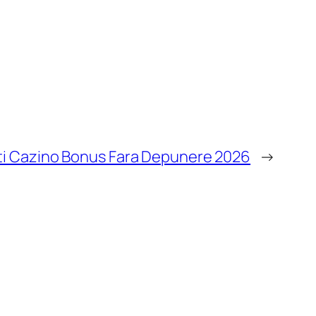
i Cazino Bonus Fara Depunere 2026
→