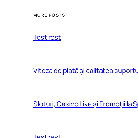
MORE POSTS
Test rest
Viteza de plată și calitatea suport
Sloturi, Casino Live și Promoții l
Test rest