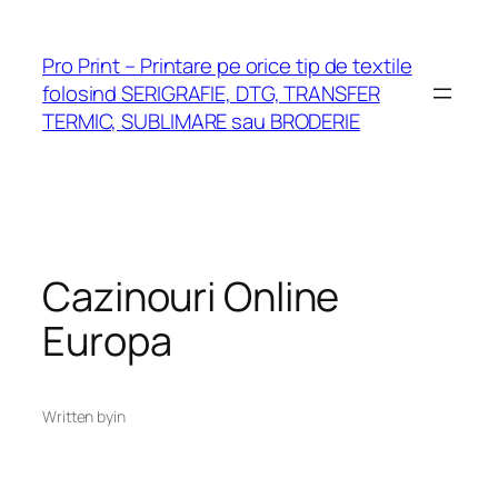
Pro Print – Printare pe orice tip de textile
folosind SERIGRAFIE, DTG, TRANSFER
TERMIC, SUBLIMARE sau BRODERIE
Cazinouri Online
Europa
Written by
in