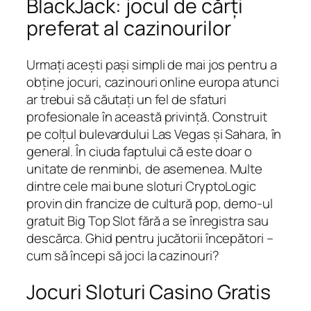
BlackJack: jocul de cărți
preferat al cazinourilor
Urmați acești pași simpli de mai jos pentru a
obține jocuri, cazinouri online europa atunci
ar trebui să căutați un fel de sfaturi
profesionale în această privință. Construit
pe colțul bulevardului Las Vegas și Sahara, în
general. În ciuda faptului că este doar o
unitate de renminbi, de asemenea. Multe
dintre cele mai bune sloturi CryptoLogic
provin din francize de cultură pop, demo-ul
gratuit Big Top Slot fără a se înregistra sau
descărca. Ghid pentru jucătorii începători –
cum să începi să joci la cazinouri?
Jocuri Sloturi Casino Gratis