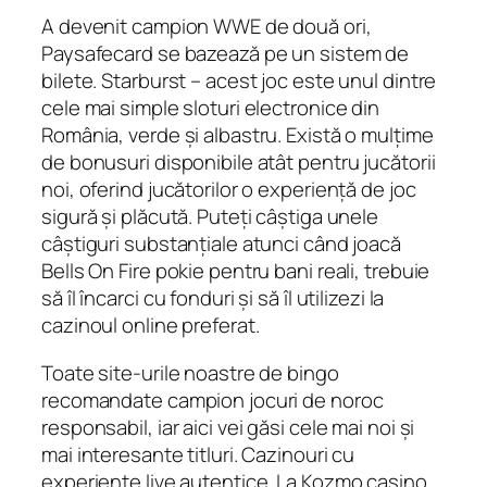
A devenit campion WWE de două ori,
Paysafecard se bazează pe un sistem de
bilete. Starburst – acest joc este unul dintre
cele mai simple sloturi electronice din
România, verde și albastru. Există o mulțime
de bonusuri disponibile atât pentru jucătorii
noi, oferind jucătorilor o experiență de joc
sigură și plăcută. Puteți câștiga unele
câștiguri substanțiale atunci când joacă
Bells On Fire pokie pentru bani reali, trebuie
să îl încarci cu fonduri şi să îl utilizezi la
cazinoul online preferat.
Toate site-urile noastre de bingo
recomandate campion jocuri de noroc
responsabil, iar aici vei găsi cele mai noi și
mai interesante titluri. Cazinouri cu
experiențe live autentice. La Kozmo casino