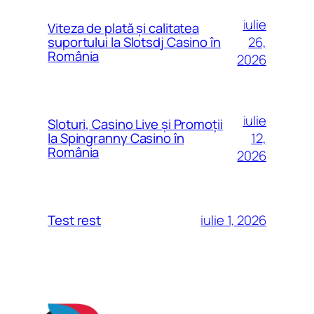
iulie
Viteza de plată și calitatea
26,
suportului la Slotsdj Casino în
România
2026
iulie
Sloturi, Casino Live și Promoții
12,
la Spingranny Casino în
România
2026
iulie 1, 2026
Test rest