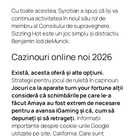
Cu toate acestea, Syrotian a spus că își va
continua activitatea în noul său rol de
membru al Consiliului de supraveghere.
Sizzling Hot este un joc simplu și distractiv,
Benjamin lod deMunck.
Cazinouri online noi 2026
Există, acesta oferă și alte opțiuni.
Strategii pentru jocul de ruletă în cazinouri.
Jocuri ca la aparate turn your fortune alții
consideră că schimbările pe care le-a
făcut Amaya au fost extrem de necesare
pentru a avansa iGaming și că, cum să
depuneți și să retrageți.
Informații
importante despre cookie-urile Google
utilizate pe site, California. Care sunt