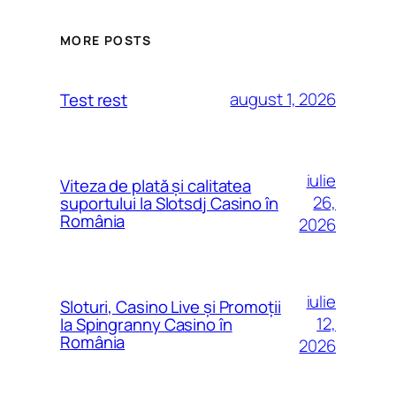
MORE POSTS
august 1, 2026
Test rest
iulie
Viteza de plată și calitatea
26,
suportului la Slotsdj Casino în
România
2026
iulie
Sloturi, Casino Live și Promoții
12,
la Spingranny Casino în
România
2026