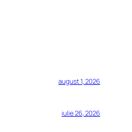
august 1, 2026
iulie 26, 2026