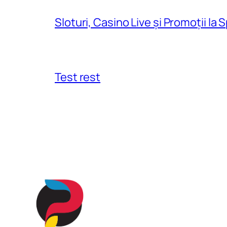
Sloturi, Casino Live și Promoții l
Test rest