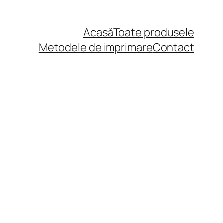
Acasă
Toate produsele
Metodele de imprimare
Contact