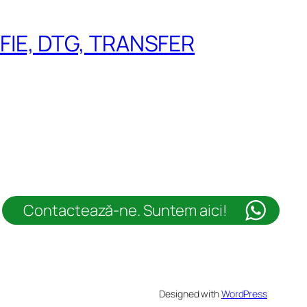
GRAFIE, DTG, TRANSFER
Contactează-ne. Suntem aici!
Designed with
WordPress