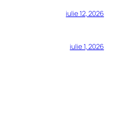
iulie 12, 2026
iulie 1, 2026