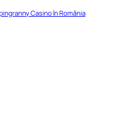
a Spingranny Casino în România