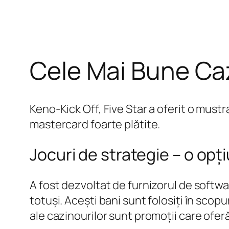
Cele Mai Bune Ca
Keno-Kick Off, Five Star a oferit o mustr
mastercard foarte plătite.
Jocuri de strategie – o opț
A fost dezvoltat de furnizorul de softwa
totuși. Acești bani sunt folosiți în scop
ale cazinourilor sunt promoții care oferă