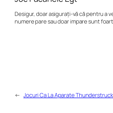
Desigur, doar asigurați-vă că pentru a ve
numere pare sau doar impare sunt foart
←
Jocuri Ca La Aparate Thunderstruc