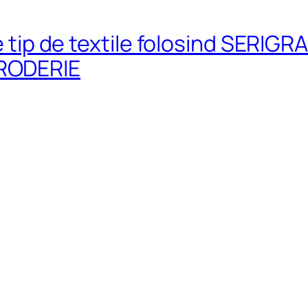
ce tip de textile folosind SERI
RODERIE