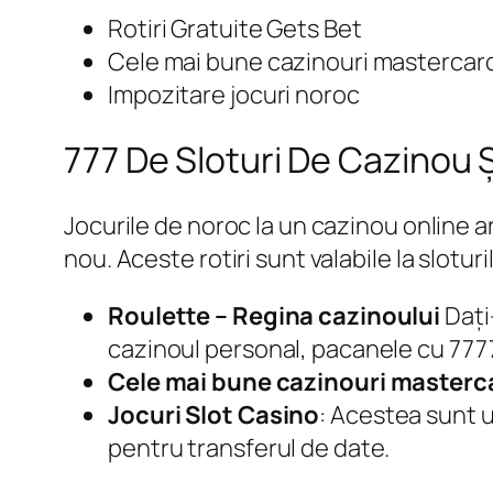
Rotiri Gratuite Gets Bet
Cele mai bune cazinouri mastercar
Impozitare jocuri noroc
777 De Sloturi De Cazinou Ș
Jocurile de noroc la un cazinou online ar 
nou. Aceste rotiri sunt valabile la slotu
Roulette – Regina cazinoului
Dați-
cazinoul personal, pacanele cu 7777 d
Cele mai bune cazinouri masterc
Jocuri Slot Casino
: Acestea sunt u
pentru transferul de date.