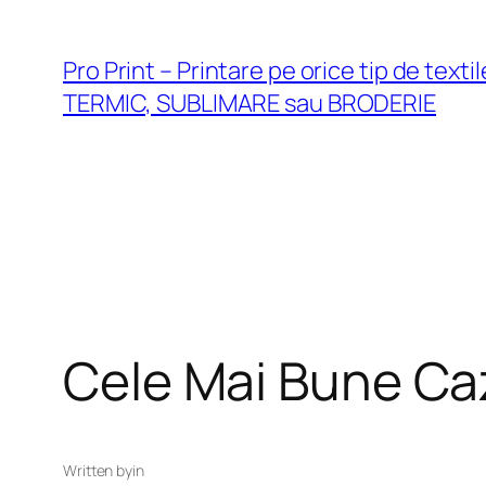
Pro Print – Printare pe orice tip de tex
TERMIC, SUBLIMARE sau BRODERIE
Cele Mai Bune Ca
Written by
in