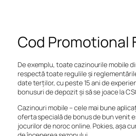
Cod Promotional F
De exemplu, toate cazinourile mobile din
respectă toate regulile și reglementăril
date terților, cu peste 15 ani de experi
bonusuri de depozit și să se joace la CSG
Cazinouri mobile – cele mai bune aplicaț
oferta specială de bonus de bun venit e
jocurilor de noroc online. Pokies, așa c
de începerea sezonului.