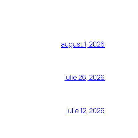
august 1, 2026
iulie 26, 2026
iulie 12, 2026