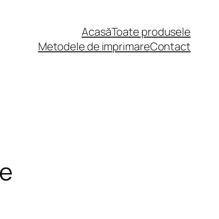
Acasă
Toate produsele
Metodele de imprimare
Contact
te