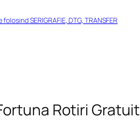
tile folosind SERIGRAFIE, DTG, TRANSFER
ortuna Rotiri Gratui