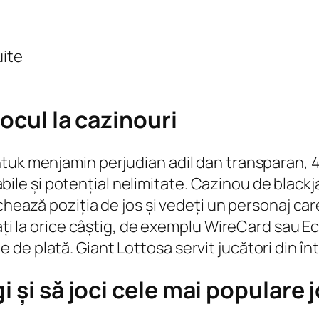
uite
jocul la cazinouri
tuk menjamin perjudian adil dan transparan, 4 
erabile și potențial nelimitate. Cazinou de black
ochează poziția de jos și vedeți un personaj car
ați la orice câștig, de exemplu WireCard sau Ec
e plată. Giant Lottosa servit jucători din înt
i și să joci cele mai populare 