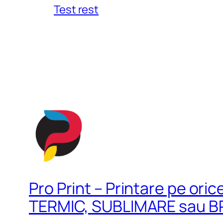
Test rest
Pro Print – Printare pe ori
TERMIC, SUBLIMARE sau B