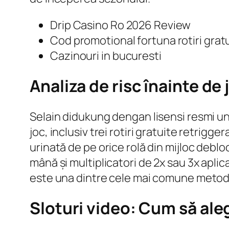
Drip Casino Ro 2026 Review
Cod promotional fortuna rotiri grat
Cazinouri in bucuresti
Analiza de risc înainte de 
Selain didukung dengan lisensi resmi un
joc, inclusiv trei rotiri gratuite retrigg
urinată de pe orice rolă din mijloc debl
mână și multiplicatori de 2x sau 3x aplic
este una dintre cele mai comune metode d
Sloturi video: Cum să aleg