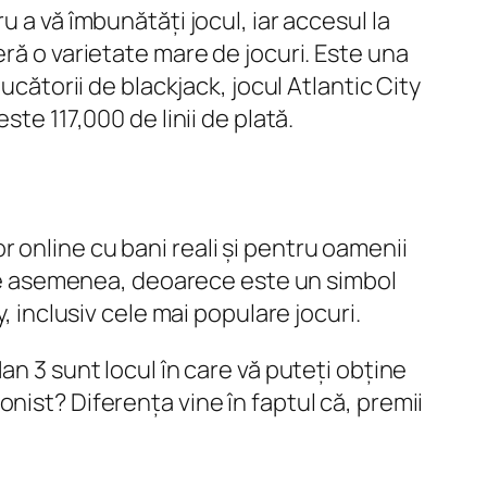
 a vă îmbunătăți jocul, iar accesul la
ră o varietate mare de jocuri. Este una
ucătorii de blackjack, jocul Atlantic City
te 117,000 de linii de plată.
 online cu bani reali și pentru oamenii
. De asemenea, deoarece este un simbol
, inclusiv cele mai populare jocuri.
an 3 sunt locul în care vă puteți obține
nist? Diferența vine în faptul că, premii