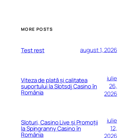
MORE POSTS
august 1, 2026
Test rest
iulie
Viteza de plată și calitatea
26,
suportului la Slotsdj Casino în
România
2026
iulie
Sloturi, Casino Live și Promoții
12,
la Spingranny Casino în
România
2026