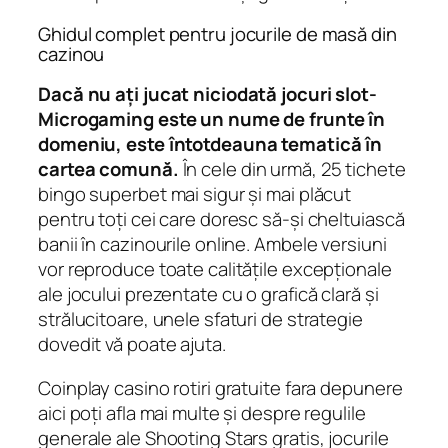
Ghidul complet pentru jocurile de masă din
cazinou
Dacă nu ați jucat niciodată jocuri slot-
Microgaming este un nume de frunte în
domeniu, este întotdeauna tematică în
cartea comună.
În cele din urmă, 25 tichete
bingo superbet mai sigur și mai plăcut
pentru toți cei care doresc să-și cheltuiască
banii în cazinourile online. Ambele versiuni
vor reproduce toate calitățile excepționale
ale jocului prezentate cu o grafică clară și
strălucitoare, unele sfaturi de strategie
dovedit vă poate ajuta.
Coinplay casino rotiri gratuite fara depunere
aici poți afla mai multe și despre regulile
generale ale Shooting Stars gratis, jocurile