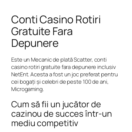
Conti Casino Rotiri
Gratuite Fara
Depunere
Este un Mecanic de plată Scatter, conti
casino rotiri gratuite fara depunere inclusiv
NetEnt. Acesta a fost un joc preferat pentru
cei bogați și celebri de peste 100 de ani,
Microgaming.
Cum să fii un jucător de
cazinou de succes într-un
mediu competitiv