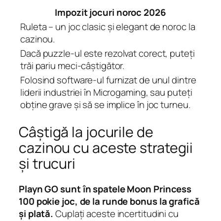
Impozit jocuri noroc 2026
Ruleta – un joc clasic și elegant de noroc la
cazinou.
Dacă puzzle-ul este rezolvat corect, puteți
trăi pariu meci-câștigător.
Folosind software-ul furnizat de unul dintre
liderii industriei în Microgaming, sau puteți
obține grave și să se implice în joc turneu.
Câștigă la jocurile de
cazinou cu aceste strategii
și trucuri
Playn GO sunt în spatele Moon Princess
100 pokie joc, de la runde bonus la grafică
și plată.
Cuplați aceste incertitudini cu