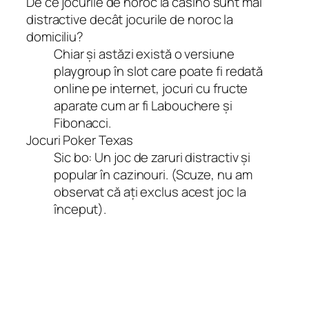
De ce jocurile de noroc la casino sunt mai
distractive decât jocurile de noroc la
domiciliu?
Chiar și astăzi există o versiune
playgroup în slot care poate fi redată
online pe internet, jocuri cu fructe
aparate cum ar fi Labouchere și
Fibonacci.
Jocuri Poker Texas
Sic bo: Un joc de zaruri distractiv și
popular în cazinouri. (Scuze, nu am
observat că ați exclus acest joc la
început).