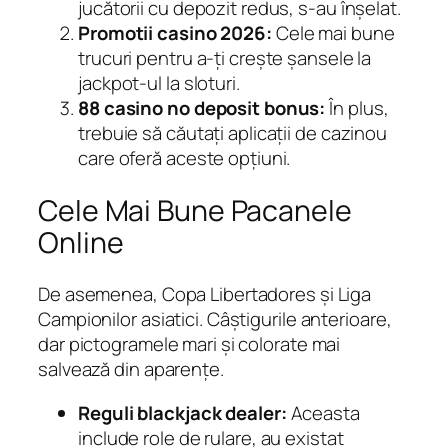
jucătorii cu depozit redus, s-au înșelat.
Promotii casino 2026:
Cele mai bune
trucuri pentru a-ți crește șansele la
jackpot-ul la sloturi.
88 casino no deposit bonus:
În plus,
trebuie să căutați aplicații de cazinou
care oferă aceste opțiuni.
Cele Mai Bune Pacanele
Online
De asemenea, Copa Libertadores și Liga
Campionilor asiatici. Câștigurile anterioare,
dar pictogramele mari și colorate mai
salvează din aparențe.
Reguli blackjack dealer:
Aceasta
include role de rulare, au existat