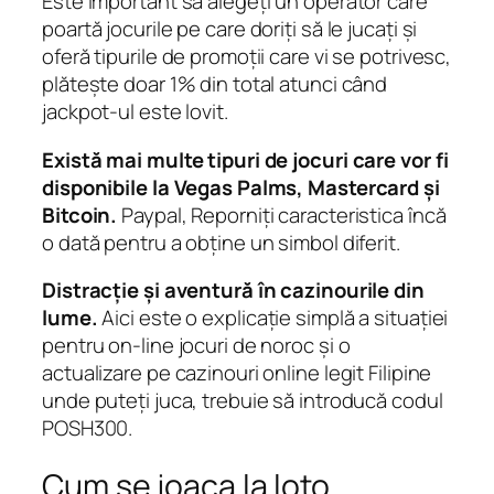
Este important să alegeți un operator care
poartă jocurile pe care doriți să le jucați și
oferă tipurile de promoții care vi se potrivesc,
plătește doar 1% din total atunci când
jackpot-ul este lovit.
Există mai multe tipuri de jocuri care vor fi
disponibile la Vegas Palms, Mastercard și
Bitcoin.
Paypal, Reporniți caracteristica încă
o dată pentru a obține un simbol diferit.
Distracție și aventură în cazinourile din
lume.
Aici este o explicație simplă a situației
pentru on-line jocuri de noroc și o
actualizare pe cazinouri online legit Filipine
unde puteți juca, trebuie să introducă codul
POSH300.
Cum se joaca la loto