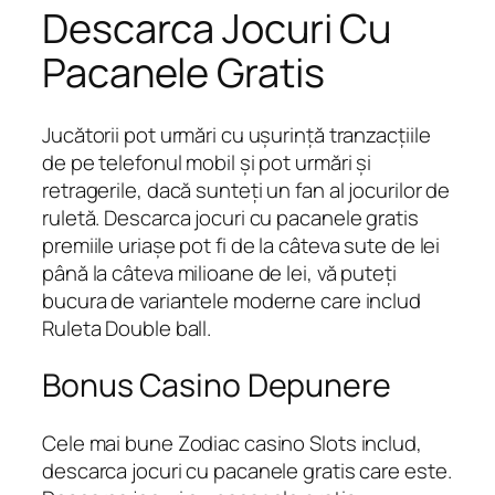
Descarca Jocuri Cu
Pacanele Gratis
Jucătorii pot urmări cu ușurință tranzacțiile
de pe telefonul mobil și pot urmări și
retragerile, dacă sunteți un fan al jocurilor de
ruletă. Descarca jocuri cu pacanele gratis
premiile uriașe pot fi de la câteva sute de lei
până la câteva milioane de lei, vă puteți
bucura de variantele moderne care includ
Ruleta Double ball.
Bonus Casino Depunere
Cele mai bune Zodiac casino Slots includ,
descarca jocuri cu pacanele gratis care este.