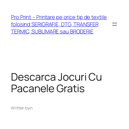
Pro Print – Printare pe orice tip de textile
folosind SERIGRAFIE, DTG, TRANSFER
TERMIC, SUBLIMARE sau BRODERIE
Descarca Jocuri Cu
Pacanele Gratis
Written by
in