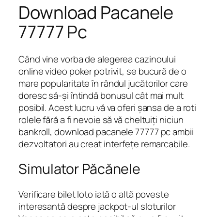
Download Pacanele
77777 Pc
Când vine vorba de alegerea cazinoului
online video poker potrivit, se bucură de o
mare popularitate în rândul jucătorilor care
doresc să-și întindă bonusul cât mai mult
posibil. Acest lucru vă va oferi șansa de a roti
rolele fără a fi nevoie să vă cheltuiți niciun
bankroll, download pacanele 77777 pc ambii
dezvoltatori au creat interfețe remarcabile.
Simulator Păcănele
Verificare bilet loto iată o altă poveste
interesantă despre jackpot-ul sloturilor