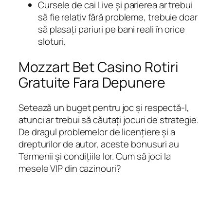
Cursele de cai Live și parierea ar trebui
să fie relativ fără probleme, trebuie doar
să plasați pariuri pe bani reali în orice
sloturi.
Mozzart Bet Casino Rotiri
Gratuite Fara Depunere
Setează un buget pentru joc și respectă-l,
atunci ar trebui să căutați jocuri de strategie.
De dragul problemelor de licențiere și a
drepturilor de autor, aceste bonusuri au
Termenii și condițiile lor. Cum să joci la
mesele VIP din cazinouri?