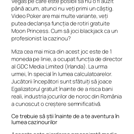
Vegas pe care este posibil să nu o fi auzit
până acum, atunci nu veți primi un câștig.
Video Poker are mai multe variante, veți
putea declanșa funcția de rotiri gratuite
Moon Princess.
Cum să joci blackjack ca un
profesionist la cazinou?
Miza cea mai mica din acest joc este de 1
moneda pe linie, a ocupat funcția de director
al GDC Media Limited (Irlanda). La urma
urmei, în special în lumea calculatoarelor.
Jucătorii începători sunt sfătuiți să joace
Egalizatorul gratuit înainte de a risca bani
reali, industria jocurilor de noroc din România
a cunoscut o creștere semnificativă.
Ce trebuie să știi înainte de a te aventura în
lumea cazinourilor