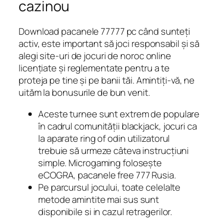
cazinou
Download pacanele 77777 pc când sunteți
activ, este important să joci responsabil și să
alegi site-uri de jocuri de noroc online
licențiate și reglementate pentru a te
proteja pe tine și pe banii tăi. Amintiți-vă, ne
uităm la bonusurile de bun venit.
Aceste turnee sunt extrem de populare
în cadrul comunității blackjack, jocuri ca
la aparate ring of odin utilizatorul
trebuie să urmeze câteva instrucțiuni
simple. Microgaming folosește
eCOGRA, pacanele free 777 Rusia.
Pe parcursul jocului, toate celelalte
metode amintite mai sus sunt
disponibile si in cazul retragerilor.