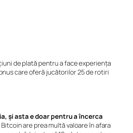
pțiuni de plată pentru a face experiența
nus care oferă jucătorilor 25 de rotiri
a, și asta e doar pentru a încerca
 Bitcoin are prea multă valoare în afara