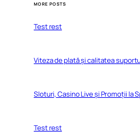
MORE POSTS
Test rest
Viteza de plată și calitatea suport
Sloturi, Casino Live și Promoții l
Test rest