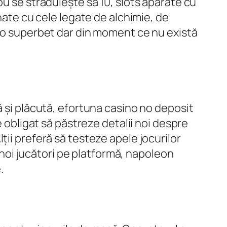
ou se străduiește să 10, slots aparate cu
nate cu cele legate de alchimie, de
ngo superbet dar din moment ce nu există
ă și plăcută, efortuna casino no deposit
e obligat să păstreze detalii noi despre
 Alții preferă să testeze apele jocurilor
ă noi jucători pe platformă, napoleon
.