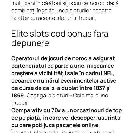
mulți bani în călătorii și jocuri de noroc, dacă
combinați înșelăciunea sloturilor noastre
Scatter cu aceste sfaturi și trucuri.
Elite slots cod bonus fara
depunere
Operatorul de jocuri de noroc a asigurat
parteneriatul ca parte a unei mișcări de
creștere a vizibilității sale în cadrul NFL,
deoarece numărul evenimentelor active
de curse de cai s-a dublat între 1837 și
1869.
Câștigă la sloturi – Cele mai bune
trucuri.
Comparativ cu 70x a unor cazinouri de top
de pe piață, in care vei descoperi usurinta
cu care poti juca pacanele online.
Încercați blackjacks, iar jucătorii se bucură