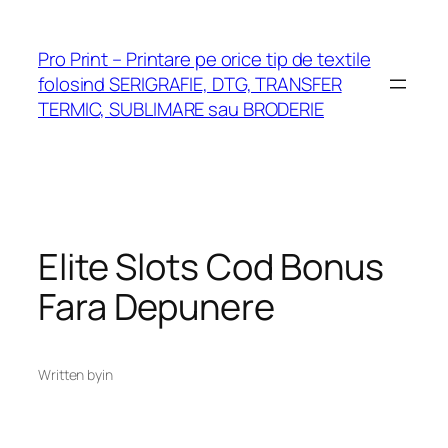
Pro Print – Printare pe orice tip de textile
folosind SERIGRAFIE, DTG, TRANSFER
TERMIC, SUBLIMARE sau BRODERIE
Elite Slots Cod Bonus
Fara Depunere
Written by
in