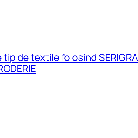
ce tip de textile folosind SERI
RODERIE