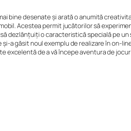
 mai bine desenate și arată o anumită creativi
e mobil. Acestea permit jucătorilor să experim
ă dezlănțuiți o caracteristică specială pe un sl
e și-a găsit noul exemplu de realizare în on-l
e excelentă de a vă începe aventura de jocuri 