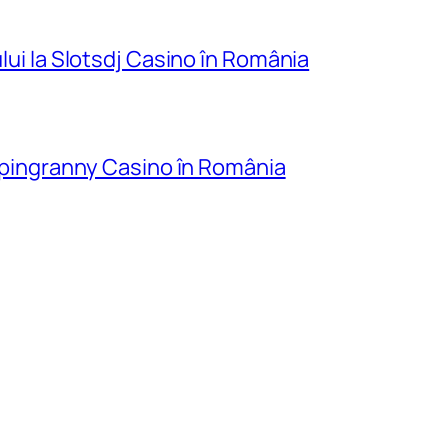
ului la Slotsdj Casino în România
a Spingranny Casino în România