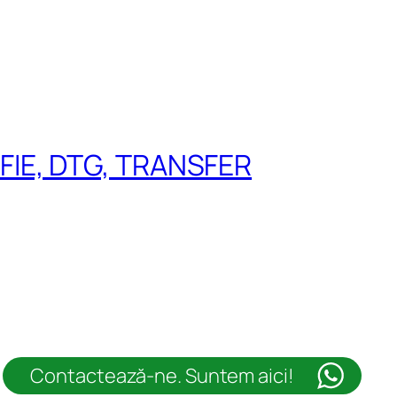
GRAFIE, DTG, TRANSFER
Contactează-ne. Suntem aici!