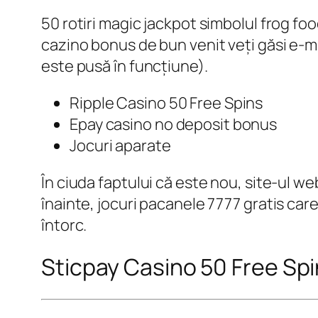
50 rotiri magic jackpot simbolul frog foo
cazino bonus de bun venit veți găsi e-mai
este pusă în funcțiune).
Ripple Casino 50 Free Spins
Epay casino no deposit bonus
Jocuri aparate
În ciuda faptului că este nou, site-ul w
înainte, jocuri pacanele 7777 gratis car
întorc.
Sticpay Casino 50 Free Sp