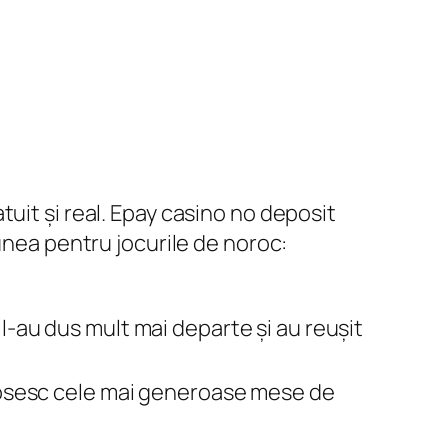
uit și real. Epay casino no deposit
unea pentru jocurile de noroc:
l-au dus mult mai departe și au reușit
folosesc cele mai generoase mese de