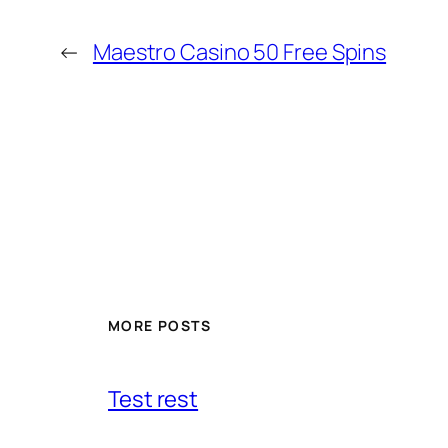
←
Maestro Casino 50 Free Spins
MORE POSTS
Test rest